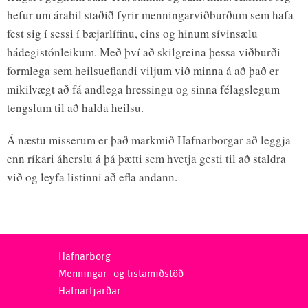
hefur um árabil staðið fyrir menningarviðburðum sem hafa
fest sig í sessi í bæjarlífinu, eins og hinum sívinsælu
hádegistónleikum. Með því að skilgreina þessa viðburði
formlega sem heilsueflandi viljum við minna á að það er
mikilvægt að fá andlega hressingu og sinna félagslegum
tengslum til að halda heilsu.
Á næstu misserum er það markmið Hafnarborgar að leggja
enn ríkari áherslu á þá þætti sem hvetja gesti til að staldra
við og leyfa listinni að efla andann.
Hafnarborg
Menningar- og listamiðstöð
Hafnarfjarðar