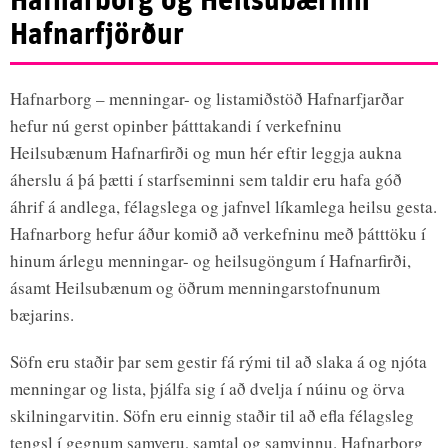
Hafnarborg og Heilsubærinn
Hafnarfjörður
Hafnarborg – menningar- og listamiðstöð Hafnarfjarðar
hefur nú gerst opinber þátttakandi í verkefninu
Heilsubænum Hafnarfirði og mun hér eftir leggja aukna
áherslu á þá þætti í starfseminni sem taldir eru hafa góð
áhrif á andlega, félagslega og jafnvel líkamlega heilsu gesta.
Hafnarborg hefur áður komið að verkefninu með þátttöku í
hinum árlegu menningar- og heilsugöngum í Hafnarfirði,
ásamt Heilsubænum og öðrum menningarstofnunum
bæjarins.
Söfn eru staðir þar sem gestir fá rými til að slaka á og njóta
menningar og lista, þjálfa sig í að dvelja í núinu og örva
skilningarvitin. Söfn eru einnig staðir til að efla félagsleg
tengsl í gegnum samveru, samtal og samvinnu. Hafnarborg