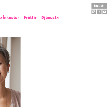
English
afnkostur
Fréttir
Þjónusta
istaverkaeign
Opnunartímar
tofngjöf
Aðgengi
ý aðföng
Skólaheimsókn
tilistaverk
Leiðsögn
arpur
Safnbúð
Salarleiga
Veitingahús