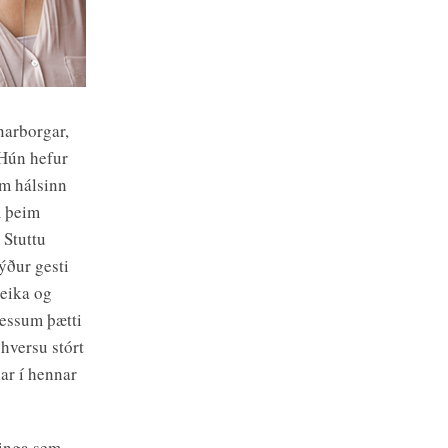
narborgar,
 Hún hefur
um hálsinn
m þeim
 Stuttu
ýður gesti
leika og
þessum þætti
 hversu stórt
ar í hennar
linga sem