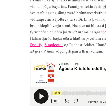
vinna í þágu bæjarins. Þannig er tekin fyrir þ
sveitarfélagsins, áhugaverð þróunarverkefni 
viðfangsefni á fjölbreyttu sviði. Eins þau mál
brennidepli hverju sinni. Hægt er að hlusta á 
fyrir neðan en aðra þætti
Vitans
má nálgast
h
Hafnarfjarðarbæjar eða á hlaðvarpsveitum ei
Spotify
,
Simplecast
og Podcast Addict. Unnið
að gera
Vitann
aðgengilegan á fleiri veitum.