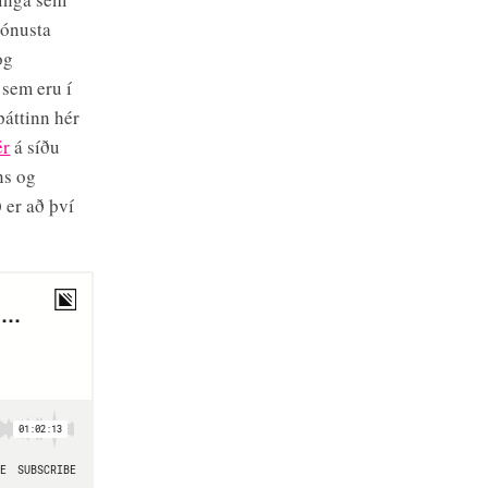
jónusta
og
 sem eru í
þáttinn hér
ér
á síðu
ns og
 er að því