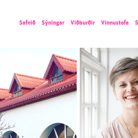
Safnið
Sýningar
Viðburðir
Vinnustofa
S
Sagan
Núna
Listamannaíbúð
L
Stefnan
Næst
Umsókn
S
Starfsemin
Áður
Opið kall
N
Starfsfólk
Ú
S