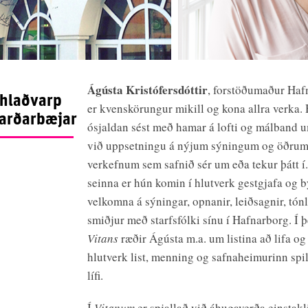
Ágústa Kristófersdóttir
, forstöðumaður Haf
 hlaðvarp
er kvenskörungur mikill og kona allra verka.
jarðarbæjar
ósjaldan sést með hamar á lofti og málband 
við uppsetningu á nýjum sýningum og öðru
verkefnum sem safnið sér um eða tekur þátt í.
seinna er hún komin í hlutverk gestgjafa og b
velkomna á sýningar, opnanir, leiðsagnir, tón
smiðjur með starfsfólki sínu í Hafnarborg. Í 
Vitans
ræðir Ágústa m.a. um listina að lifa og
hlutverk list, menning og safnaheimurinn spil
lífi.
Í
Vitanum
er spjallað við áhugaverða einstak