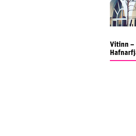
Vitinn –
Hafnarf