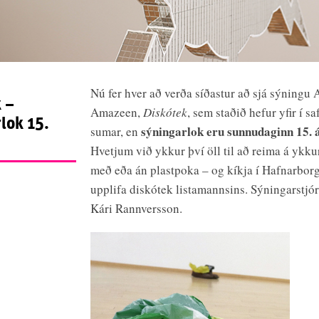
Nú fer hver að verða síðastur að sjá sýningu 
 –
Amazeen,
Diskótek
, sem staðið hefur yfir í sa
lok 15.
sýningarlok eru sunnudaginn 15. 
sumar, en
Hvetjum við ykkur því öll til að reima á ykku
með eða án plastpoka – og kíkja í Hafnarborg 
upplifa diskótek listamannsins. Sýningarstjór
Kári Rannversson.