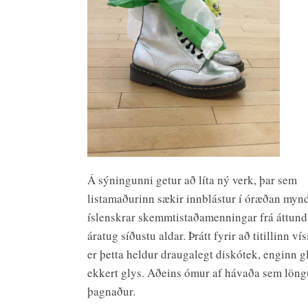
Á sýningunni getur að líta ný verk, þar sem
listamaðurinn sækir innblástur í óræðan my
íslenskrar skemmtistaðamenningar frá áttun
áratug síðustu aldar. Þrátt fyrir að titillinn ví
er þetta heldur draugalegt diskótek, enginn 
ekkert glys. Aðeins ómur af hávaða sem löng
þagnaður.