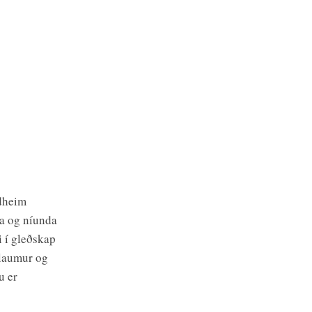
ndheim
da og níunda
si í gleðskap
glaumur og
u er