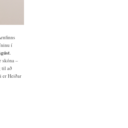
Arnfinns
fninu í
ágúst
.
r skóna –
til að
i er Heiðar