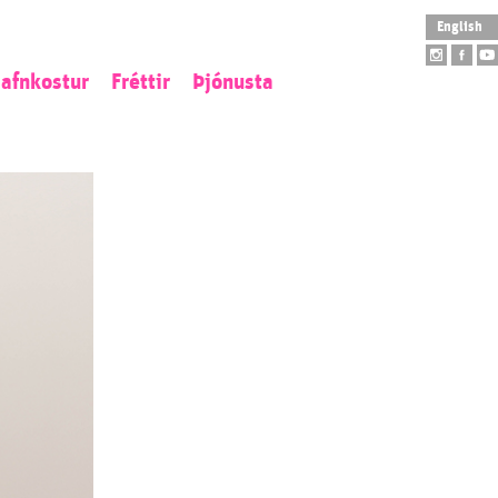
English
afnkostur
Fréttir
Þjónusta
istaverkaeign
Opnunartímar
tofngjöf
Aðgengi
ý aðföng
Skólaheimsókn
tilistaverk
Leiðsögn
arpur
Safnbúð
Salarleiga
Veitingahús