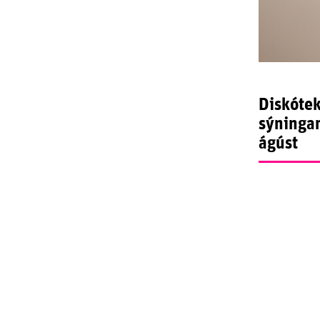
Diskótek
sýningar
ágúst