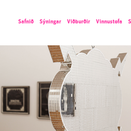
Safnið
Sýningar
Viðburðir
Vinnustofa
S
Sagan
Núna
Listamannaíbúð
L
Stefnan
Næst
Umsókn
S
Starfsemin
Áður
Opið kall
N
Starfsfólk
Ú
S