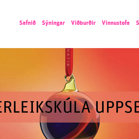
Safnið
Sýningar
Viðburðir
Vinnustofa
S
Sagan
Núna
Listamannaíbúð
L
Stefnan
Næst
Umsókn
S
Starfsemin
Áður
Opið kall
N
Starfsfólk
Ú
S