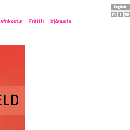
English
afnkostur
Fréttir
Þjónusta
istaverkaeign
Opnunartímar
tofngjöf
Aðgengi
ý aðföng
Skólaheimsókn
tilistaverk
Leiðsögn
arpur
Safnbúð
Salarleiga
Veitingahús