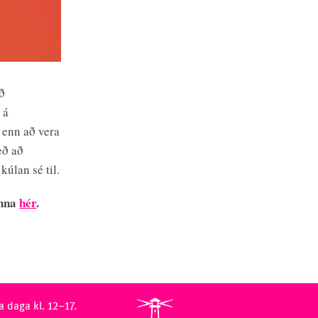
úð
 á
 enn að vera
eð að
kúlan sé til.
inna
hér
.
a daga kl. 12–17.