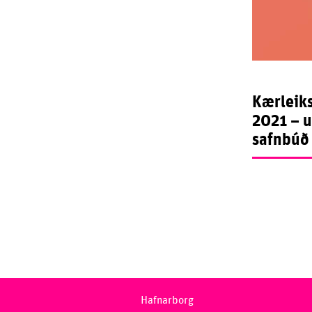
Kærleik
2021 – u
safnbúð
Hafnarborg