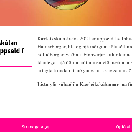
Kærleikskúla ársins 2021 er uppseld í safnb
skúlan
Hafnarborgar, líkt og hjá mörgum söluaðilum
ppseld í
höfuðborgarsvæðinu. Einhverjar kúlur kunna
fáanlegar hjá öðrum aðilum en við mælum m
hringja á undan til að ganga úr skugga um að 
Lista yfir söluaðila Kærleikskúlunnar má f
Strandgata 34
Opið all