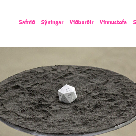
Safnið
Sýningar
Viðburðir
Vinnustofa
S
Sagan
Núna
Listamannaíbúð
L
Stefnan
Næst
Umsókn
S
Starfsemin
Áður
Opið kall
N
Starfsfólk
Ú
S