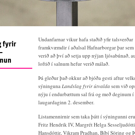
Undanfarnar vikur hafa staðið yfir talsverðar
 fyrir
framkvæmdir í aðalsal Hafnarborgar þar sem
–
verið að því að setja upp nýjan ljósabúnað, 
pnun
loftið í salnum hefur verið málað.
Þá gleður það okkur að bjóða gesti aftur vel
sýninguna
Landslag fyrir útvalda
sem við o
nýju í endurbættum sal frá og með deginum í
laugardaginn 2. desember.
Listamennirnir sem taka þátt í sýningunni er
Fritz Hendrik IV, Margrét Helga Sesseljudótti
Hansdóttir, Vikram Pradhan, Bíbí Söring og 