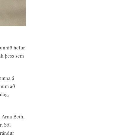
 unnið hefur
auk þess sem
komna á
pnum að
 dag,
u Arna Beth,
r, Sól
Þrándur