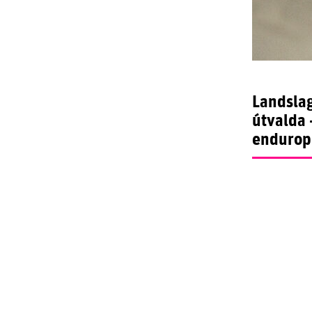
Landslag
útvalda 
enduro