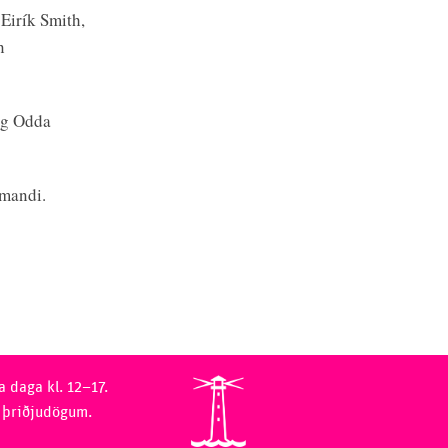
Eirík Smith,
n
 og Odda
omandi.
a daga kl. 12–17.
 þriðjudögum.