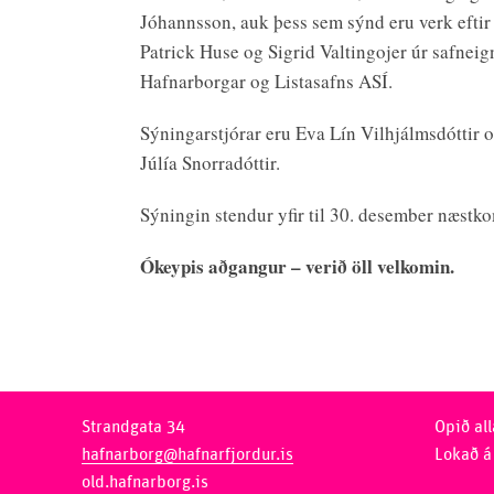
Jóhannsson, auk þess sem sýnd eru verk eftir 
Patrick Huse og Sigrid Valtingojer úr safneig
Hafnarborgar og Listasafns ASÍ.
Sýningarstjórar eru Eva Lín Vilhjálmsdóttir
Júlía Snorradóttir.
Sýningin stendur yfir til 30. desember næstk
Ókeypis aðgangur – verið öll velkomin.
Strandgata 34
Opið all
hafnarborg@hafnarfjordur.is
Lokað á
old.hafnarborg.is