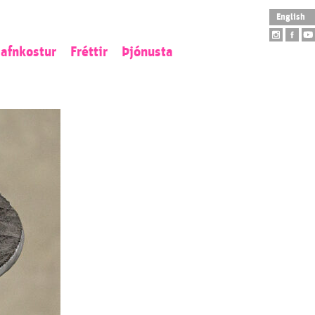
English
afnkostur
Fréttir
Þjónusta
istaverkaeign
Opnunartímar
tofngjöf
Aðgengi
ý aðföng
Skólaheimsókn
tilistaverk
Leiðsögn
arpur
Safnbúð
Salarleiga
Veitingahús