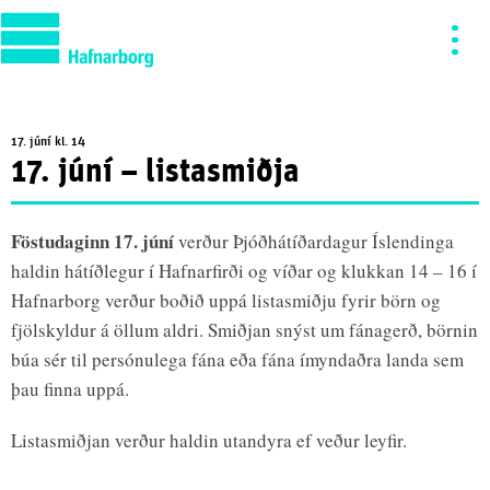
17. júní kl. 14
17. júní – listasmiðja
Föstudaginn 17. júní
verður Þjóðhátíðardagur Íslendinga
haldin hátíðlegur í Hafnarfirði og víðar og klukkan 14 – 16 í
Hafnarborg verður boðið uppá listasmiðju fyrir börn og
fjölskyldur á öllum aldri. Smiðjan snýst um fánagerð, börnin
búa sér til persónulega fána eða fána ímyndaðra landa sem
þau finna uppá.
Listasmiðjan verður haldin utandyra ef veður leyfir.