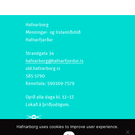
Hafnarborg
Menningar- og listamiðstöð
Hafnarfjarðar
Strandgata 34
hafnarborg@hafnarfjordur.is
old.hafnarborg.is
585 5790
Kennitala: 590169-7579
Opið alla daga kl. 12–17.
Lokað á þriðjudögum.
Hafnarborg uses cookies to improve user experience.