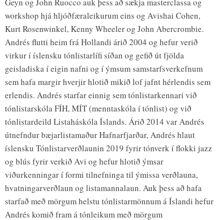
Geyn og John Ruocco auk þess að sækja masterclassa og
workshop hjá hljóðfæraleikurum eins og Avishai Cohen,
Kurt Rosenwinkel, Kenny Wheeler og John Abercrombie.
Andrés flutti heim frá Hollandi árið 2004 og hefur verið
virkur í íslensku tónlistarlífi síðan og gefið út fjölda
geisladiska í eigin nafni og í ýmsum samstarfsverkefnum
sem hafa margir hverjir hlotið mikið lof jafnt hérlendis sem
erlendis. Andrés starfar einnig sem tónlistarkennari við
tónlistarskóla FÍH, MÍT (menntaskóla í tónlist) og við
tónlistardeild Listaháskóla Íslands. Árið 2014 var Andrés
útnefndur bæjarlistamaður Hafnarfjarðar, Andrés hlaut
íslensku Tónlistarverðlaunin 2019 fyrir tónverk í flokki jazz
og blús fyrir verkið Avi og hefur hlotið ýmsar
viðurkenningar í formi tilnefninga til ýmissa verðlauna,
hvatningarverðlaun og listamannalaun. Auk þess að hafa
starfað með mörgum helstu tónlistarmönnum á Íslandi hefur
Andrés komið fram á tónleikum með mörgum