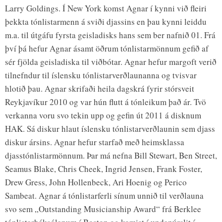
Larry Goldings. Í New York komst Agnar í kynni við fleiri
þekkta tónlistarmenn á sviði djassins en þau kynni leiddu
m.a. til útgáfu fyrsta geisladisks hans sem ber nafnið 01. Frá
því þá hefur Agnar ásamt öðrum tónlistarmönnum gefið af
sér fjölda geisladiska til viðbótar. Agnar hefur margoft verið
tilnefndur til íslensku tónlistarverðlaunanna og tvisvar
hlotið þau. Agnar skrifaði heila dagskrá fyrir stórsveit
Reykjavíkur 2010 og var hún flutt á tónleikum það ár. Tvö
verkanna voru svo tekin upp og gefin út 2011 á disknum
HAK. Sá diskur hlaut íslensku tónlistarverðlaunin sem djass
diskur ársins. Agnar hefur starfað með heimsklassa
djasstónlistarmönnum. Þar má nefna Bill Stewart, Ben Street,
Seamus Blake, Chris Cheek, Ingrid Jensen, Frank Foster,
Drew Gress, John Hollenbeck, Ari Hoenig og Perico
Sambeat. Agnar á tónlistarferli sínum unnið til verðlauna
svo sem „Outstanding Musicianship Award“ frá Berklee