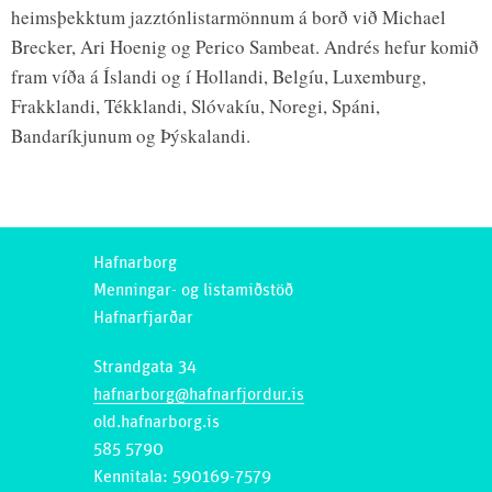
heimsþekktum jazztónlistarmönnum á borð við Michael
Brecker, Ari Hoenig og Perico Sambeat. Andrés hefur komið
fram víða á Íslandi og í Hollandi, Belgíu, Luxemburg,
Frakklandi, Tékklandi, Slóvakíu, Noregi, Spáni,
Bandaríkjunum og Þýskalandi.
Hafnarborg
Menningar- og listamiðstöð
Hafnarfjarðar
Strandgata 34
hafnarborg@hafnarfjordur.is
old.hafnarborg.is
585 5790
Kennitala: 590169-7579