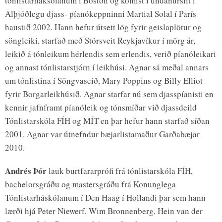
tónlistarháksólanum í Boston og komist í undanúrslit í
Alþjóðlegu djass- píanókeppninni Martial Solal í París
haustið 2002. Hann hefur útsett lög fyrir geislaplötur og
söngleiki, starfað með Stórsveit Reykjavíkur í mörg ár,
leikið á tónleikum hérlendis sem erlendis, verið píanóleikari
og annast tónlistarstjórn í leikhúsi. Agnar sá meðal annars
um tónlistina í Söngvaseið, Mary Poppins og Billy Elliot
fyrir Borgarleikhúsið. Agnar starfar nú sem djasspíanisti en
kennir jafnframt píanóleik og tónsmíðar við djassdeild
Tónlistarskóla FÍH og MÍT en þar hefur hann starfað síðan
2001. Agnar var útnefndur bæjarlistamaður Garðabæjar
2010.
Andrés Þór
lauk burtfararprófi frá tónlistarskóla FÍH,
bachelorsgráðu og mastersgráðu frá Konunglega
Tónlistarháskólanum í Den Haag í Hollandi þar sem hann
lærði hjá Peter Niewerf, Wim Bronnenberg, Hein van der