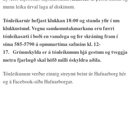
munu leika úrval laga af diskinum.
Tónleikarnir hefjast klukkan 18:00 og standa yfir í um
klukkustund.
Vegna samkomutakmarkana eru færri
tónleikasæti í boði en vanalega og fer skráning fram í
síma 585-5790 á opnunartíma safnsins kl. 12-
17.
Grímuskylda er á tónleikunum hjá gestum og tveggja
metra fjarlægð skal höfð milli óskyldra aðila.
Tónleikunum verður einnig streymt beint úr Hafnarborg hér
og á Facebook-síðu Hafnarborgar.