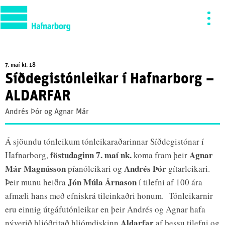
7. maí kl. 18
Síðdegistónleikar í Hafnarborg –
ALDARFAR
Andrés Þór og Agnar Már
Á sjöundu tónleikum tónleikaraðarinnar Síðdegistónar í
föstudaginn 7. maí nk.
Agnar
Hafnarborg,
koma fram þeir
Már Magnússon
Andrés Þór
píanóleikari og
gítarleikari.
Jón Múla Árnason
Þeir munu heiðra
í tilefni af 100 ára
afmæli hans með efniskrá tileinkaðri honum. Tónleikarnir
eru einnig útgáfutónleikar en þeir Andrés og Agnar hafa
Aldarfar
nýverið hljóðritað hljómdiskinn
af þessu tilefni og