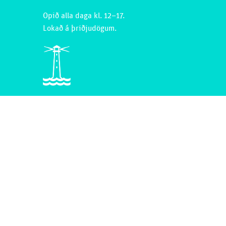
Opið alla daga kl. 12–17.
Lokað á þriðjudögum.