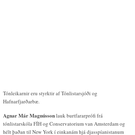
Tónleikarnir eru styrktir af Tónlistarsjóði og
Hafnarfjarðarbæ.
Agnar Már Magnússon
lauk burtfararprófi frá
tónlistarskóla FÍH og Conservatorium van Amsterdam og
hélt þaðan til New York í einkanám hjá djasspíanistanum