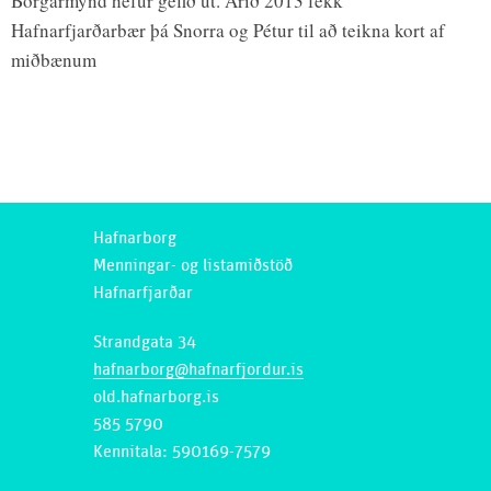
Borgarmynd hefur gefið út. Árið 2013 fékk
Hafnarfjarðarbær þá Snorra og Pétur til að teikna kort af
miðbænum
Hafnarborg
Menningar- og listamiðstöð
Hafnarfjarðar
Strandgata 34
hafnarborg@hafnarfjordur.is
old.hafnarborg.is
585 5790
Kennitala: 590169-7579