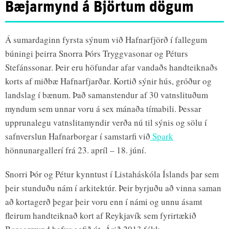
Bæjarmynd á Björtum dögum
Á sumardaginn fyrsta sýnum við Hafnarfjörð í fallegum
búningi þeirra Snorra Þórs Tryggvasonar og Péturs
Stefánssonar. Þeir eru höfundar afar vandaðs handteiknaðs
korts af miðbæ Hafnarfjarðar. Kortið sýnir hús, gróður og
landslag í bænum. Það samanstendur af 30 vatnslituðum
myndum sem unnar voru á sex mánaða tímabili. Þessar
upprunalegu vatnslitamyndir verða nú til sýnis og sölu í
safnverslun Hafnarborgar í samstarfi við
Spark
hönnunargallerí frá 23. apríl – 18. júní.
Snorri Þór og Pétur kynntust í Listaháskóla Íslands þar sem
þeir stunduðu nám í arkitektúr. Þeir byrjuðu að vinna saman
að kortagerð þegar þeir voru enn í námi og unnu ásamt
fleirum handteiknað kort af Reykjavík sem fyrirtækið