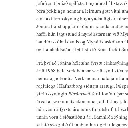
jafnframt þróað sjálfstætt myndmál í listave
bera þekkingu hennar á leirnum gott vitni um
einstakt formskyn og hugmyndauðgi eru ábera
Jónínu hófst upp úr miðjum sjöunda áratugn
hafði hún lagt stund á myndlistarnám við My
handíðaskóla Íslands og Myndlistaskólann í
og framhaldsnám í leirlist við Konstfack í St
Frá því að Jónína hélt sína fyrstu einkasýnin
árið 1968 hafa verk hennar verið sýnd víða b
heima og erlendis. Verk hennar hafa jafnfram
reglulega í Hafnarborg síðustu áratugi. Þá sp
yfirlitssýningin
Flæðarmál
feril Jónínu, þar 
úrval af verkum listakonunnar, allt frá nytja
hún vann á fyrstu árunum eftir útskrift til ve
unnin voru á síðastliðnu ári. Samhliða sýnin
safnið svo gefið út innbundna og ríkulega my