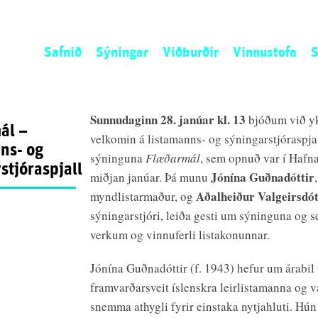
Safnið
Sýningar
Viðburðir
Vinnustofa
S
Sagan
Núna
Listamannaíbúð
L
Stefnan
Næst
Umsókn
S
Sunnudaginn 28. janúar kl. 13
bjóðum við y
ál –
Starfsemin
Áður
Opið kall
N
velkomin á listamanns- og sýningarstjóraspja
ns- og
Starfsfólk
Ú
sýninguna
Flæðarmál
, sem opnuð var í Hafn
stjóraspjall
S
Jónína Guðnadóttir
miðjan janúar. Þá munu
,
Aðalheiður Valgeirsdót
myndlistarmaður, og
sýningarstjóri, leiða gesti um sýninguna og s
verkum og vinnuferli listakonunnar.
Jónína Guðnadóttir (f. 1943) hefur um árabil 
framvarðarsveit íslenskra leirlistamanna og v
snemma athygli fyrir einstaka nytjahluti. Hún