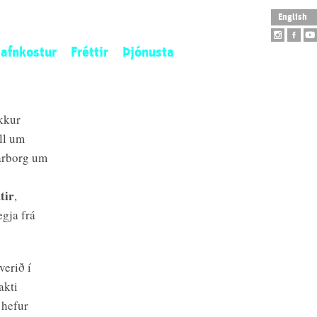
English
afnkostur
Fréttir
Þjónusta
istaverkaeign
Opnunartímar
tofngjöf
Aðgengi
kkur
ý aðföng
Skólaheimsókn
ll um
tilistaverk
Leiðsögn
arborg um
arpur
Safnbúð
Salarleiga
tir
,
Veitingahús
egja frá
verið í
akti
 hefur