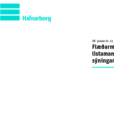
28. janúar kl. 13
Flæðarm
listaman
sýningar