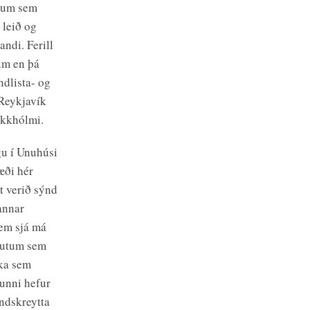
rkum sem
 leið og
ndi. Ferill
um en þá
ndlista- og
 Reykjavík
okkhólmi.
gu í Unuhúsi
æði hér
t verið sýnd
annar
sem sjá má
hlutum sem
rka sem
gunni hefur
ndskreytta