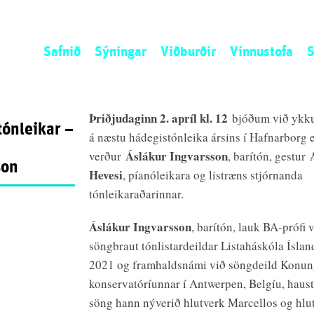
Safnið
Sýningar
Viðburðir
Vinnustofa
S
Sagan
Núna
Listamannaíbúð
L
Stefnan
Næst
Umsókn
S
Þriðjudaginn
2
.
apríl
kl. 12
bjóðum við ykku
ónleikar –
Starfsemin
Áður
Opið kall
N
á næstu hádegistónleika ársins í Hafnarborg 
Starfsfólk
Ú
Áslákur Ingvarsson
verður
, barítón, gestur
son
S
Hevesi
, píanóleikara og listræns stjórnanda
tónleikaraðarinnar.
Áslákur Ingvarsson
, barítón, lauk BA-prófi 
söngbraut tónlistardeildar Listaháskóla Íslan
2021 og framhaldsnámi við söngdeild Konu
konservatóríunnar í Antwerpen, Belgíu, haust
söng hann nýverið hlutverk Marcellos og hlu