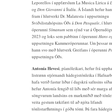
Leporellos í uppfærslum La Musica Lirica á
og
Don Giovanni
á Ítalíu. Á Íslandi hefur h
fram í hlutverki Dr. Malatesta í uppsetningu
Sviðslistahópsins Óðs á
Don Pasquale
, í hlu
óperunni
Símanum
sem sýnd var á Óperudög
2023 og loks sem pabbinn í óperunni
Hans o
uppsetningu Kammeróperunnar. Um þessar mu
hann svo með hlutverk Greifans í óperunni
P
uppsetningu Óðs.
Antonía Hevesi
, píanóleikari, hefur frá uppha
listrænn stjórnandi hádegistónleika í Hafnar
hafa verið fastur liður í dagskrá safnsins síð
hefur Antonía fengið til liðs með sér marga a
söngvurum landsins en markmiðið með tónl
veita gestum tækifæri til að njóta lifandi
tónlistarflutnings í góðu tómi. Þá fara hádegi