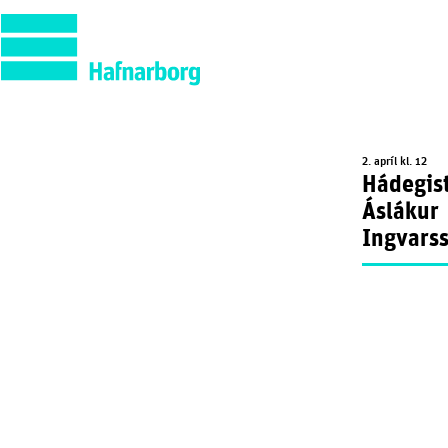
2. apríl kl. 12
Hádegist
Áslákur
Ingvars