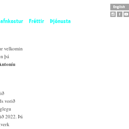
English
afnkostur
Fréttir
Þjónusta
istaverkaeign
Opnunartímar
tofngjöf
Aðgengi
r velkomin
ý aðföng
Skólaheimsókn
en þá
tilistaverk
Leiðsögn
Antoníu
arpur
Safnbúð
Salarleiga
Veitingahús
við
ds vorið
nglegu
ið 2022. Þá
tverk