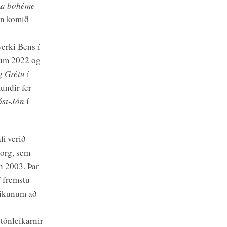
La bohème
ann komið
tverki Bens í
um 2022 og
g Grétu
í
ndir fer
óst-Jón
í
fi verið
borg, sem
an 2003. Þar
f fremstu
eikunum að
stónleikarnir