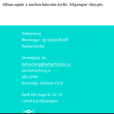
öllum opnir á meðan húsrúm leyfir. Aðgangur ókeypis.
Hafnarborg
Menningar- og listamiðstöð
Hafnarfjarðar
Strandgata 34
hafnarborg@hafnarfjordur.is
old.hafnarborg.is
585 5790
Kennitala: 590169-7579
Opið alla daga kl. 12–17.
Lokað á þriðjudögum.