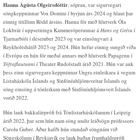
Hanna Ágústa Olgeirsdóttir
, sópran, var sigurvegari
söngkeppninnar Vox Domini í byrjun árs 2024 og hlaut þar
einnig titillinn Rödd ársins. Hanna fór með hlutverk Óla
Lokbrár í uppsetningu Kammeróperunnar á
Hans og Grétu
í
Tjarnarbíói í desember 2023 og var einsöngvari á
Reykholtshátíð 2023 og 2024. Hún hefur einnig sungið víða
í Evrópu en hún fór meðal annars með hlutverk Papagenu í
Töfraflautunni
í Theater Rudolstadt árið 2021. Hún var auk
þess einn sigurvegara keppninnar Ungra einleikara á vegum
Listaháskóla Íslands og Sinfóníuhljómsveitar Íslands og
söng einsöng á tónleikum með Sinfóníuhljómsveit Íslands
vorið 2022.
Hún lauk bakkalárprófi frá Tónlistarháskólanum í Leipzig
árið 2022, þar sem hún nam söng undir leiðsögn prófessors
Carolu Guber. Áður hafði hún stundað söngnám við
Söngskólann í Reykjavík og lauk þaðan framhaldsprófi