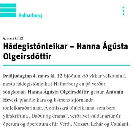
4. mars kl. 12
Hádegistónleikar – Hanna Ágústa
Olgeirsdóttir
Þriðjudaginn 4. mars kl. 12
bjóðum við ykkur velkomin á
næstu hádegistónleika í Hafnarborg en þá verður
Hanna Ágústa Olgeirsdóttir
Antoníu
söngkonan
gestur
Hevesi
, píanóleikara og listræns stjórnanda
tónleikaraðarinnar. Á efnisskrá tónleikanna, sem bera
yfirskriftina „Daður og drama“, verða vel valdar aríur úr
óperum og óperettum eftir Verdi, Mozart, Lehár og Catalani.