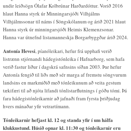
undir leiðsögn Ólafar Kolbrúnar Harðardóttur. Vorið 2016
hlaut Hanna styrk úr Minningarsjóði Vilhjálms
Vilhjálmssonar til náms í Söngskólanum og árið 2021 hlaut
Hanna styrk úr minningarsjóði Heimis Klemenzsonar.
Hanna var útnefnd listamanneskja Borgarbyggðar árið 2024.
Antonía Hevesi
, píanóleikari, hefur frá upphafi verið
listrænn stjórnandi hádegistónleika í Hafnarborg, sem hafa
verið fastur liður í dagskrá safnsins síðan 2003. Þar hefur
Antonía fengið til liðs með sér marga af fremstu söngvurum
landsins en markmiðið með tónleikunum að veita gestum
tækifæri til að njóta lifandi tónlistarflutnings í góðu tómi. Þá
fara hádegistónleikarnir að jafnaði fram fyrsta þriðjudag
hvers mánaðar yfir vetrartímann.
Tónleikarnir hefjast kl. 12 og standa yfir í um hálfa
klukkustund. Húsið opnar kl. 11:30 og tónleikarnir eru