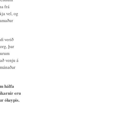
a frá
ja vel, og
stamaður
fi verið
org, þar
vurum
 að venju á
s mánaðar
um hálfa
ikarnir eru
r ókeypis.