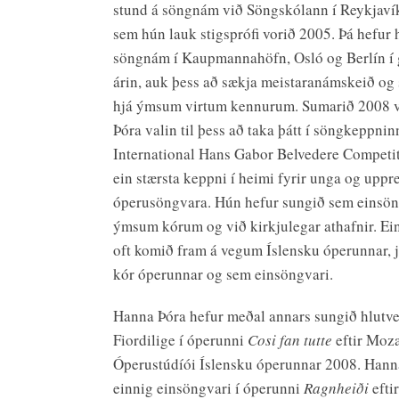
stund á söngnám við Söngskólann í Reykjaví
sem hún lauk stigsprófi vorið 2005. Þá hefur
söngnám í Kaupmannahöfn, Osló og Berlín 
árin, auk þess að sækja meistaranámskeið og
hjá ýmsum virtum kennurum. Sumarið 2008 
Þóra valin til þess að taka þátt í söngkeppnin
International Hans Gabor Belvedere Competit
ein stærsta keppni í heimi fyrir unga og upp
óperusöngvara. Hún hefur sungið sem einsö
ýmsum kórum og við kirkjulegar athafnir. Ei
oft komið fram á vegum Íslensku óperunnar, 
kór óperunnar og sem einsöngvari.
Hanna Þóra hefur meðal annars sungið hlutv
Fiordilige í óperunni
Cosi fan tutte
eftir Moza
Óperustúdíói Íslensku óperunnar 2008. Hann
einnig einsöngvari í óperunni
Ragnheiði
efti