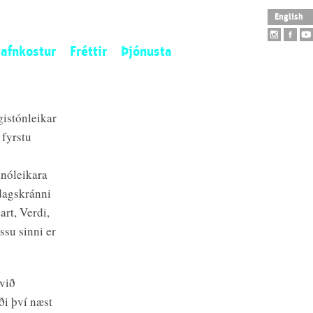
English
afnkostur
Fréttir
Þjónusta
istaverkaeign
Opnunartímar
tofngjöf
Aðgengi
gistónleikar
ý aðföng
Skólaheimsókn
 fyrstu
tilistaverk
Leiðsögn
arpur
Safnbúð
anóleikara
Salarleiga
 dagskránni
Veitingahús
art, Verdi,
ssu sinni er
við
ði því næst