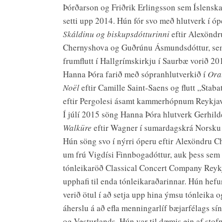
Þórðarson og Friðrik Erlingsson sem Íslensk
setti upp 2014. Hún fór svo með hlutverk í ó
Skáldinu og biskupsdótturinni
eftir Alexöndr
Chernyshova og Guðrúnu Ásmundsdóttur, se
frumflutt í Hallgrímskirkju í Saurbæ vorið 20
Hanna Þóra farið með sópranhlutverkið í
Ora
No
ë
l
eftir Camille Saint-Saens og flutt „Stab
eftir Pergolesi ásamt kammerhópnum Reykja
Í júlí 2015 söng Hanna Þóra hlutverk Gerhild
Walküre
eftir Wagner í sumardagskrá Norsku
Hún söng svo í nýrri óperu eftir Alexöndru 
um frú Vigdísi Finnbogadóttur, auk þess sem
tónleikaröð Classical Concert Company Reykj
upphafi til enda tónleikaraðarinnar. Hún hefu
verið ötul í að setja upp hina ýmsu tónleika o
áherslu á að efla menningarlíf bæjarfélags sí
og Vesturlands. Hún var til dæmis ein af sto