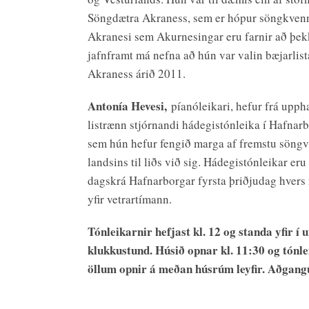
Söngdætra Akraness, sem er hópur söngkvenn
Akranesi sem Akurnesingar eru farnir að þekk
jafnframt má nefna að hún var valin bæjarli
Akraness árið 2011.
Antonía Hevesi,
píanóleikari, hefur frá uppha
listrænn stjórnandi hádegistónleika í Hafnarb
sem hún hefur fengið marga af fremstu söng
landsins til liðs við sig. Hádegistónleikar eru
dagskrá Hafnarborgar fyrsta þriðjudag hver
yfir vetrartímann.
Tónleikarnir hefjast kl. 12 og standa yfir í 
klukkustund. Húsið opnar kl. 11:30 og tónle
öllum opnir á meðan húsrúm leyfir. Aðgangu