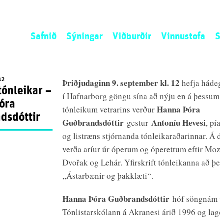
Safnið
Sýningar
Viðburðir
Vinnustofa
S
Sagan
Núna
Listamannaíbúð
L
Stefnan
Næst
Umsókn
S
12
Þriðjudaginn 9. september kl. 12
hefja háde
ónleikar –
Starfsemin
Áður
Opið kall
N
í Hafnarborg göngu sína að nýju en á þessum
óra
Starfsfólk
Ú
Hanna Þóra
tónleikum vetrarins verður
dsdóttir
S
Guðbrandsdóttir
Antoníu Hevesi
gestur
, pí
og listræns stjórnanda tónleikaraðarinnar. Á
verða aríur úr óperum og óperettum eftir Moz
Dvořak og Lehár. Yfirskrift tónleikanna að þe
„Ástarbænir og þakklæti“.
Hanna Þóra Guðbrandsdóttir
hóf söngnám 
Tónlistarskólann á Akranesi árið 1996 og lag