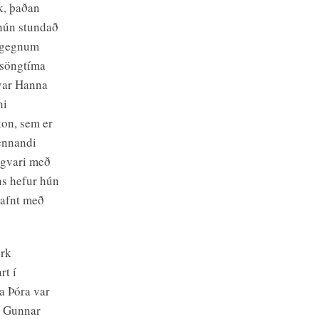
k, þaðan
 hún stundað
í gegnum
 söngtíma
var Hanna
ni
on, sem er
rennandi
ngvari með
ns hefur hún
jafnt með
erk
rt í
a Þóra var
r Gunnar