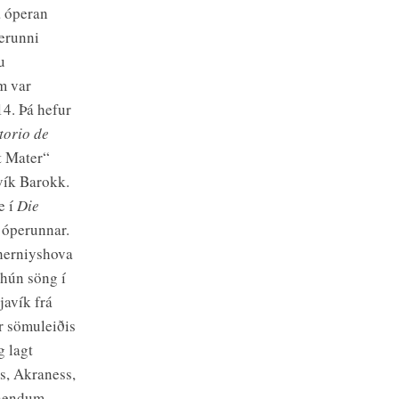
a óperan
perunni
u
m var
14. Þá hefur
torio de
at Mater“
vík Barokk.
e í
Die
 óperunnar.
Cherniyshova
 hún söng í
avík frá
r sömuleiðis
g lagt
ns, Akraness,
fnendum