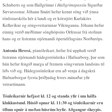
Schuberts og sem Hallgrímur í
Hallgrímspassíu
Sigurðar
Sævarssonar. Jóhann Smári hefur kennt söng við ýmsa
tónlistarskóla hér á landi og er kórstjóri Karlakórs
Keflavíkur og söngsveitarinnar Víkinganna. Jóhann hefur
einnig verið meðlimur sönghópsins Orfeusar frá stofnun
hans og er listrænn stjórnandi óperufélagsins Norðuróps.
Antonía Hevesi,
píanóleikari, hefur frá upphafi verið
listrænn stjórnandi hádegistónleika í Hafnarborg, þar sem
hún hefur fengið marga af fremstu söngvurum landsins til
liðs við sig. Hádegistónleikar eru að venju á dagskrá
Hafnarborgar fyrsta þriðjudag hvers mánaðar yfir
vetrartímann.
Tónleikarnir hefjast kl. 12 og standa yfir í um hálfa
klukkustund. Húsið opnar kl. 11:30 og tónleikarnir eru
öllum opnir á meðan húsrúm leyfir. Aðgangur ókeypis.