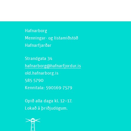
Hafnarborg
Menningar- og listamiðstöð
Hafnarfjarðar
Strandgata 34
hafnarborg@hafnarfjordur.is
old.hafnarborg.is
585 5790
Kennitala: 590169-7579
Opið alla daga kl. 12–17.
Lokað á þriðjudögum.