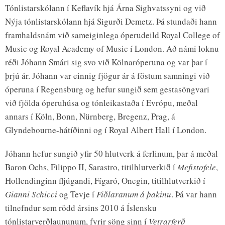
Tónlistarskólann í Keflavík hjá Árna Sighvatssyni og við
Nýja tónlistarskólann hjá Sigurði Demetz. Þá stundaði hann
framhaldsnám við sameiginlega óperudeild Royal College of
Music og Royal Academy of Music í London. Að námi loknu
réði Jóhann Smári sig svo við Kölnaróperuna og var þar í
þrjú ár. Jóhann var einnig fjögur ár á föstum samningi við
óperuna í Regensburg og hefur sungið sem gestasöngvari
við fjölda óperuhúsa og tónleikastaða í Evrópu, meðal
annars í Köln, Bonn, Nürnberg, Bregenz, Prag, á
Glyndebourne-hátíðinni og í Royal Albert Hall í London.
Jóhann hefur sungið yfir 50 hlutverk á ferlinum, þar á meðal
Baron Ochs, Filippo II, Sarastro, titilhlutverkið í
Mefistofele
,
Hollendinginn fljúgandi, Fígaró, Onegin, titilhlutverkið í
Gianni Schicci
og Tevje í
Fiðlaranum á þakinu
. Þá var hann
tilnefndur sem rödd ársins 2010 á Íslensku
tónlistarverðlaununum, fyrir söng sinn í
Vetrarferð