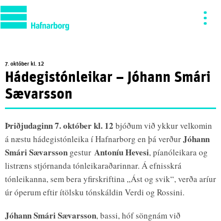
7. október kl. 12
Hádegistónleikar – Jóhann Smári
Sævarsson
Þriðjudaginn 7. október kl. 12
bjóðum við ykkur velkomin
Jóhann
á næstu hádegistónleika í Hafnarborg en þá verður
Smári Sævarsson
Antoníu Hevesi
gestur
, píanóleikara og
listræns stjórnanda tónleikaraðarinnar. Á efnisskrá
tónleikanna, sem bera yfirskriftina „Ást og svik“, verða aríur
úr óperum eftir ítölsku tónskáldin Verdi og Rossini.
Jóhann Smári Sævarsson
, bassi, hóf söngnám við