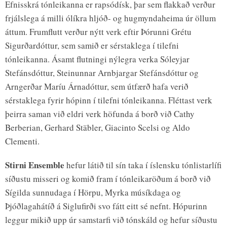
Efnisskrá tónleikanna er rapsódísk, þar sem flakkað verður
frjálslega á milli ólíkra hljóð- og hugmyndaheima úr öllum
áttum. Frumflutt verður nýtt verk eftir Þórunni Grétu
Sigurðardóttur, sem samið er sérstaklega í tilefni
tónleikanna. Ásamt flutningi nýlegra verka Sóleyjar
Stefánsdóttur, Steinunnar Arnbjargar Stefánsdóttur og
Arngerðar Maríu Árnadóttur, sem útfærð hafa verið
sérstaklega fyrir hópinn í tilefni tónleikanna. Fléttast verk
þeirra saman við eldri verk höfunda á borð við Cathy
Berberian, Gerhard Stäbler, Giacinto Scelsi og Aldo
Clementi.
Stirni Ensemble
hefur látið til sín taka í íslensku tónlistarlífi
síðustu misseri og komið fram í tónleikaröðum á borð við
Sígilda sunnudaga í Hörpu, Myrka músíkdaga og
Þjóðlagahátíð á Siglufirði svo fátt eitt sé nefnt. Hópurinn
leggur mikið upp úr samstarfi við tónskáld og hefur síðustu