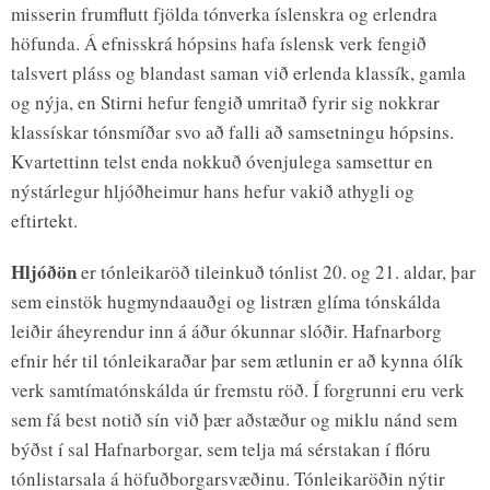
misserin frumflutt fjölda tónverka íslenskra og erlendra
höfunda. Á efnisskrá hópsins hafa íslensk verk fengið
talsvert pláss og blandast saman við erlenda klassík, gamla
og nýja, en Stirni hefur fengið umritað fyrir sig nokkrar
klassískar tónsmíðar svo að falli að samsetningu hópsins.
Kvartettinn telst enda nokkuð óvenjulega samsettur en
nýstárlegur hljóðheimur hans hefur vakið athygli og
eftirtekt.
Hljóðön
er tónleikaröð tileinkuð tónlist 20. og 21. aldar, þar
sem einstök hugmyndaauðgi og listræn glíma tónskálda
leiðir áheyrendur inn á áður ókunnar slóðir. Hafnarborg
efnir hér til tónleikaraðar þar sem ætlunin er að kynna ólík
verk samtímatónskálda úr fremstu röð. Í forgrunni eru verk
sem fá best notið sín við þær aðstæður og miklu nánd sem
býðst í sal Hafnarborgar, sem telja má sérstakan í flóru
tónlistarsala á höfuðborgarsvæðinu. Tónleikaröðin nýtir