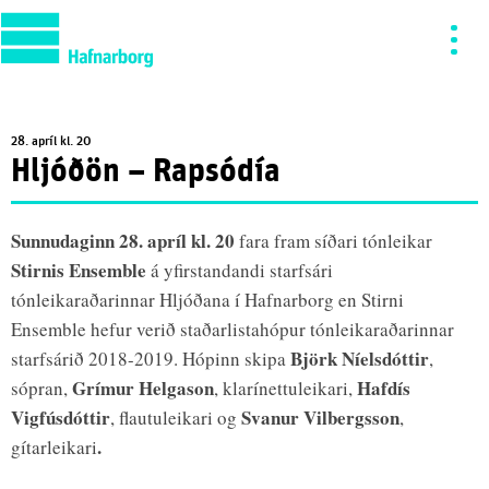
28. apríl kl. 20
Hljóðön – Rapsódía
Sunnudaginn 28. apríl kl. 20
fara fram síðari tónleikar
Stirnis Ensemble
á yfirstandandi starfsári
tónleikaraðarinnar Hljóðana í Hafnarborg en Stirni
Ensemble hefur verið staðarlistahópur tónleikaraðarinnar
Björk Níelsdóttir
starfsárið 2018-2019. Hópinn skipa
,
Grímur Helgason
Hafdís
sópran,
, klarínettuleikari,
Vigfúsdóttir
Svanur Vilbergsson
, flautuleikari og
,
.
gítarleikari