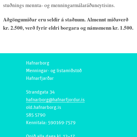
stuðnings mennta- og menningarmálaráðuneytisins.
Aðgöngumiðar eru seldir á staðnum. Almennt miðaverð
kr. 2.500, verð fyrir eldri borgara og námsmenn kr. 1.500.
Hafnarborg
Menningar- og listamiðstöð
Hafnarfjarðar
Strandgata 34
hafnarborg@hafnarfjordur.is
old.hafnarborg.is
585 5790
Kennitala: 590169-7579
Opið alla daga kl. 12–17.