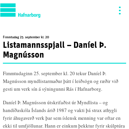
Fimmtudag 25. september kl. 20
Listamannsspjall – Daníel Þ.
Magnússon
Fimmtudaginn 25. september kl. 20 tekur Daníel Þ.
Magnússon myndlistarmaður þátt í leiðsögn og ræðir við
gesti um verk sín á sýningunni Rás í Hafnarborg.
Daníel Þ. Magnússon útskrifaðist úr Myndlista – og
handíðaskóla Íslands árið 1987 og vakti þá strax athygli
fyrir áhugaverð verk þar sem íslensk menning var oftar en
ekki til umfjöllunar. Hann er einkum þekktur fyrir skúlptúra