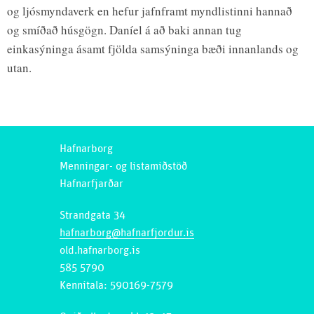
og ljósmyndaverk en hefur jafnframt myndlistinni hannað
og smíðað húsgögn. Daníel á að baki annan tug
einkasýninga ásamt fjölda samsýninga bæði innanlands og
utan.
Hafnarborg
Menningar- og listamiðstöð
Hafnarfjarðar
Strandgata 34
hafnarborg@hafnarfjordur.is
old.hafnarborg.is
585 5790
Kennitala: 590169-7579