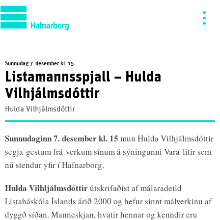
Sunnudag 7. desember kl. 15
Listamannsspjall – Hulda
Vilhjálmsdóttir
Hulda Vilhjálmsdóttir
Sunnudaginn 7. desember kl. 15
mun Hulda Vilhjálmsdóttir
segja gestum frá verkum sínum á sýningunni Vara-litir sem
nú stendur yfir í Hafnarborg.
Hulda Vilhljálmsdóttir
útskrifaðist af málaradeild
Listaháskóla Íslands árið 2000 og hefur sinnt málverkinu af
dyggð síðan. Manneskjan, hvatir hennar og kenndir eru