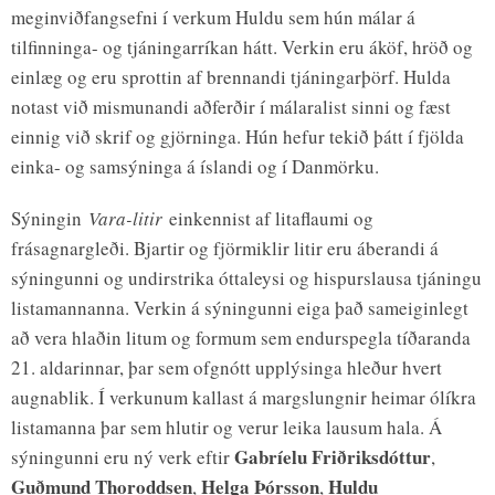
meginviðfangsefni í verkum Huldu sem hún málar á
tilfinninga- og tjáningarríkan hátt. Verkin eru áköf, hröð og
einlæg og eru sprottin af brennandi tjáningarþörf. Hulda
notast við mismunandi aðferðir í málaralist sinni og fæst
einnig við skrif og gjörninga. Hún hefur tekið þátt í fjölda
einka- og samsýninga á íslandi og í Danmörku.
Sýningin
Vara-litir
einkennist af litaflaumi og
frásagnargleði. Bjartir og fjörmiklir litir eru áberandi á
sýningunni og undirstrika óttaleysi og hispurslausa tjáningu
listamannanna. Verkin á sýningunni eiga það sameiginlegt
að vera hlaðin litum og formum sem endurspegla tíðaranda
21. aldarinnar, þar sem ofgnótt upplýsinga hleður hvert
augnablik. Í verkunum kallast á margslungnir heimar ólíkra
listamanna þar sem hlutir og verur leika lausum hala. Á
Gabríelu Friðriksdóttur
sýningunni eru ný verk eftir
,
Guðmund Thoroddsen
Helga Þórsson
Huldu
,
,