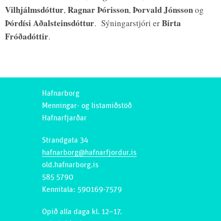
Vilhjálmsdóttur
Ragnar Þórisson
Þorvald Jónsson
,
,
og
Þórdísi Aðalsteinsdóttur
Birta
. Sýningarstjóri er
Fróðadóttir
.
Hafnarborg
Menningar- og listamiðstöð
Hafnarfjarðar
Strandgata 34
hafnarborg@hafnarfjordur.is
old.hafnarborg.is
585 5790
Kennitala: 590169-7579
Opið alla daga kl. 12–17.