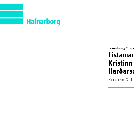
Fimmtudag 2. aprí
Listaman
Kristinn
Harðars
Kristinn G. 