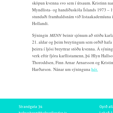
sköpun kvenna svo sem í útsaum. Kristinn na
Myndlista- og handíðaskóla Íslands 1973 – 
stundaði framhaldsnám við listaakademíuna í
Hollandi.
Sýningin
MENN
beinir sjónum að stöðu karl
21. aldar og þeim breytingum sem orðið haf
þeirra í ljósi breyttrar stöðu kvenna. Á sýnin
verk eftir fjóra karllistamenn, þá Hlyn Halls
Thoroddsen, Finn Arnar Arnarsson og Kristi
Harðarson. Nánar um sýninguna
hér.
Strandgata 34
Opið all