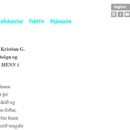
English
afnkostur
Fréttir
Þjónusta
istaverkaeign
Opnunartímar
tofngjöf
Aðgengi
 Kristinn G.
ý aðföng
Skólaheimsókn
ðsögn og
tilistaverk
Leiðsögn
i
í
MENN
arpur
Safnbúð
Salarleiga
 sínum
Veitingahús
st þó
ikið og
em föður,
efur hann
erið tengdir