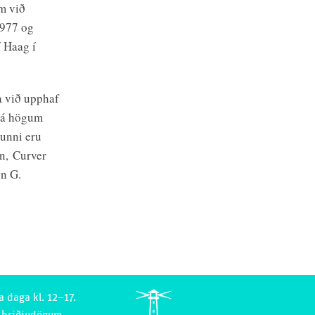
m við
1977 og
 Haag í
a við upphaf
a á högum
gunni eru
on, Curver
nn G.
a daga kl. 12–17.