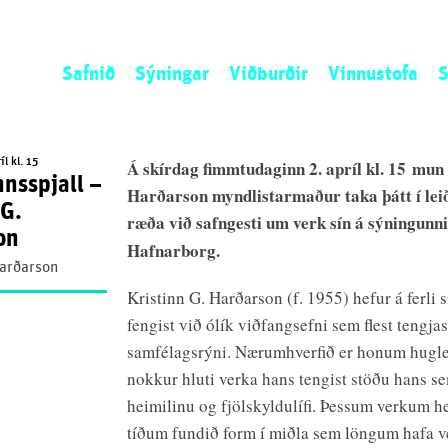
Safnið
Sýningar
Viðburðir
Vinnustofa
S
Sagan
Núna
Listamannaíbúð
L
Stefnan
Næst
Umsókn
S
l kl. 15
Á skírdag fimmtudaginn 2. apríl kl. 15 mun
nsspjall –
Starfsemin
Áður
Opið kall
N
Harðarson myndlistarmaður taka þátt í lei
 G.
Starfsfólk
Ú
ræða við safngesti um verk sín á sýningunn
on
S
Hafnarborg.
Harðarson
Kristinn G. Harðarson (f. 1955) hefur á ferli
fengist við ólík viðfangsefni sem flest tengja
samfélagsrýni. Nærumhverfið er honum hugle
nokkur hluti verka hans tengist stöðu hans s
heimilinu og fjölskyldulífi. Þessum verkum h
tíðum fundið form í miðla sem löngum hafa v