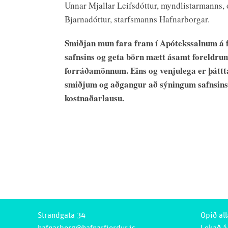
Unnar Mjallar Leifsdóttur, myndlistarmanns, 
Bjarnadóttur, starfsmanns Hafnarborgar.
Smiðjan mun fara fram í Apótekssalnum á 
safnsins og geta börn mætt ásamt foreldru
forráðamönnum. Eins og venjulega er þáttt
smiðjum og aðgangur að sýningum safnsins
kostnaðarlausu.
Strandgata 34
Opið all