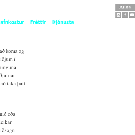
English
afnkostur
Fréttir
Þjónusta
istaverkaeign
Opnunartímar
tofngjöf
Aðgengi
 að koma og
ý aðföng
Skólaheimsókn
miðjum í
tilistaverk
Leiðsögn
ýninguna
arpur
Safnbúð
iðjurnar
Salarleiga
að taka þátt
Veitingahús
nið eða
leikar
leiðsögn