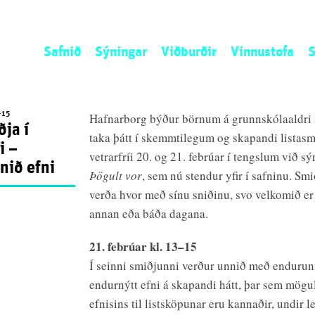
Safnið
Sýningar
Viðburðir
Vinnustofa
S
Sagan
Núna
Listamannaíbúð
L
Stefnan
Næst
Umsókn
S
-15
Hafnarborg býður börnum á grunnskólaaldri
ðja í
Starfsemin
Áður
Opið kall
N
taka þátt í skemmtilegum og skapandi listas
i –
Starfsfólk
Ú
vetrarfríi 20. og 21. febrúar í tengslum við s
nið efni
S
Þögult vor
, sem nú stendur yfir í safninu. Sm
verða hvor með sínu sniðinu, svo velkomið er 
annan eða báða dagana.
21. febrúar kl. 13–15
Í seinni smiðjunni verður unnið með endurun
endurnýtt efni á skapandi hátt, þar sem mögu
efnisins til listsköpunar eru kannaðir, undir 