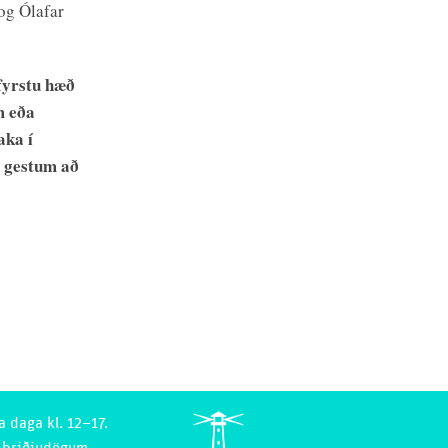
og Ólafar
fyrstu hæð
m eða
aka í
 gestum að
a daga kl. 12–17.