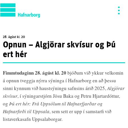
28. ágúst kl. 20
Opnun – Algjörar skvísur og Þú
ert hér
Fimmtudaginn 28. ágúst kl. 20
bjóðum við ykkur velkomin
á opnun tveggja nýrra sýninga í Hafnarborg en að þessu
sinni kynnum við haustsýningu safnsins árið 2025,
Algjörar
skvísur
, í sýningarstjórn Jösu Baka og Petru Hjartardóttur,
og
Þú ert hér: Frá Uppsölum til Hafnarfjarðar og
Hafnarfirði til Uppsala
, sem sett er upp í samstarfi við
listaverkasafn Uppsalaborgar.