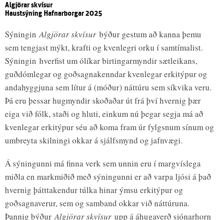
Algjörar skvísur
Haustsýning Hafnarborgar 2025
Sýningin
Algjörar skvísur
býður gestum að kanna þemu
sem tengjast mýkt, krafti og kvenlegri orku í samtímalist.
Sýningin hverfist um ólíkar birtingarmyndir sætleikans,
guðdómlegar og goðsagnakenndar kvenlegar erkitýpur og
andahyggjuna sem lítur á (móður) náttúru sem síkvika veru.
Þá eru þessar hugmyndir skoðaðar út frá því hvernig þær
eiga við fólk, staði og hluti, einkum nú þegar segja má að
kvenlegar erkitýpur séu að koma fram úr fylgsnum sínum og
umbreyta skilningi okkar á sjálfsmynd og jafnvægi.
Á sýningunni má finna verk sem unnin eru í margvíslega
miðla en markmiðið með sýningunni er að varpa ljósi á það
hvernig þátttakendur túlka hinar ýmsu erkitýpur og
goðsagnaverur, sem og samband okkar við náttúruna.
Þannig býður
Algjörar skvísur
upp á áhugaverð sjónarhorn