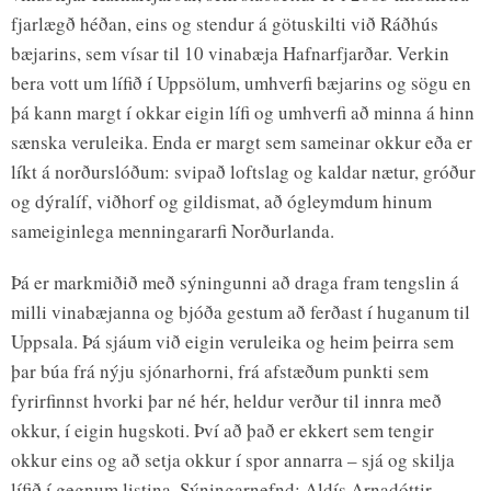
fjarlægð héðan, eins og stendur á götuskilti við Ráðhús
bæjarins, sem vísar til 10 vinabæja Hafnarfjarðar. Verkin
bera vott um lífið í Uppsölum, umhverfi bæjarins og sögu en
þá kann margt í okkar eigin lífi og umhverfi að minna á hinn
sænska veruleika. Enda er margt sem sameinar okkur eða er
líkt á norðurslóðum: svipað loftslag og kaldar nætur, gróður
og dýralíf, viðhorf og gildismat, að ógleymdum hinum
sameiginlega menningararfi Norðurlanda.
Þá er markmiðið með sýningunni að draga fram tengslin á
milli vinabæjanna og bjóða gestum að ferðast í huganum til
Uppsala. Þá sjáum við eigin veruleika og heim þeirra sem
þar búa frá nýju sjónarhorni, frá afstæðum punkti sem
fyrirfinnst hvorki þar né hér, heldur verður til innra með
okkur, í eigin hugskoti. Því að það er ekkert sem tengir
okkur eins og að setja okkur í spor annarra – sjá og skilja
lífið í gegnum listina. Sýningarnefnd: Aldís Arnadóttir,