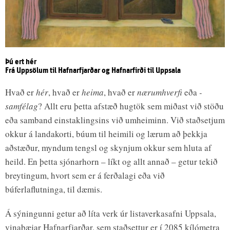
Þú ert hér
Frá Uppsölum til Hafnarfjarðar og Hafnarfirði til Uppsala
Hvað er
hér
, hvað er
heima
, hvað er
nærumhverfi
eða
-
samfélag
? Allt eru þetta afstæð hugtök sem miðast við stöðu
eða samband einstaklingsins við umheiminn. Við staðsetjum
okkur á landakorti, búum til heimili og lærum að þekkja
aðstæður, myndum tengsl og skynjum okkur sem hluta af
heild. En þetta sjónarhorn – líkt og allt annað – getur tekið
breytingum, hvort sem er á ferðalagi eða við
búferlaflutninga, til dæmis.
Á sýningunni getur að líta verk úr listaverkasafni Uppsala,
vinabæjar Hafnarfjarðar, sem staðsettur er í 2085 kílómetra