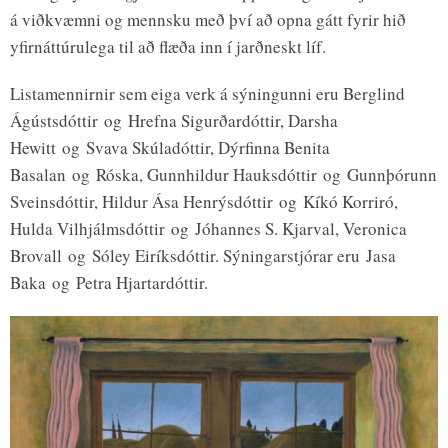
á viðkvæmni og mennsku með því að opna gátt fyrir hið
yfirnáttúrulega til að flæða inn í jarðneskt líf.
Listamennirnir sem eiga verk á sýningunni eru Berglind
Ágústsdóttir og Hrefna Sigurðardóttir, Darsha
Hewitt og Svava Skúladóttir, Dýrfinna Benita
Basalan og Róska, Gunnhildur Hauksdóttir og Gunnþórunn
Sveinsdóttir, Hildur Ása Henrýsdóttir og Kíkó Korriró,
Hulda Vilhjálmsdóttir og Jóhannes S. Kjarval, Veronica
Brovall og Sóley Eiríksdóttir. Sýningarstjórar eru Jasa
Baka og Petra Hjartardóttir.