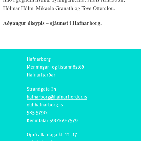
Hólmar Hólm, Mikaela Granath og Tove Otterclou.
Aðgangur ókeypis – sjáumst í Hafnarborg.
Hafnarborg
Menningar- og listamiðstöð
Hafnarfjarðar
Strandgata 34
hafnarborg@hafnarfjordur.is
old.hafnarborg.is
585 5790
Kennitala: 590169-7579
Opið alla daga kl. 12–17.