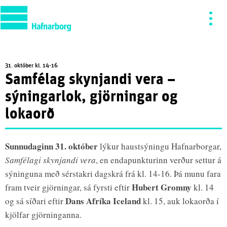
31. október kl. 14-16
Samfélag skynjandi vera –
sýningarlok, gjörningar og
lokaorð
Sunnudaginn 31. október
lýkur haustsýningu Hafnarborgar,
Samfélagi skynjandi vera
, en endapunkturinn verður settur á
sýninguna með sérstakri dagskrá frá kl. 14-16. Þá munu fara
Hubert Gromny
fram tveir gjörningar, sá fyrsti eftir
kl. 14
Dans Afríka Iceland
og sá síðari eftir
kl. 15, auk lokaorða í
kjölfar gjörninganna.