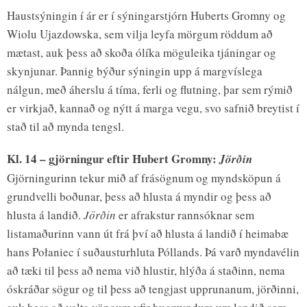
Haustsýningin í ár er í sýningarstjórn Huberts Gromny og
Wiolu Ujazdowska, sem vilja leyfa mörgum röddum að
mætast, auk þess að skoða ólíka möguleika tjáningar og
skynjunar. Þannig býður sýningin upp á margvíslega
nálgun, með áherslu á tíma, ferli og flutning, þar sem rýmið
er virkjað, kannað og nýtt á marga vegu, svo safnið breytist í
stað til að mynda tengsl.
Kl. 14 – gjörningur eftir Hubert Gromny:
Jörðin
Gjörningurinn tekur mið af frásögnum og myndsköpun á
grundvelli boðunar, þess að hlusta á myndir og þess að
hlusta á landið.
Jörðin
er afrakstur rannsóknar sem
listamaðurinn vann út frá því að hlusta á landið í heimabæ
hans Połaniec í suðausturhluta Póllands. Þá varð myndavélin
að tæki til þess að nema við hlustir, hlýða á staðinn, nema
óskráðar sögur og til þess að tengjast upprunanum, jörðinni,