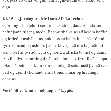
auk þess að velta vöngum yfir hugmyndum um landið sem
eign.
Kl. 15 – gjörningur eftir Dans Afríka Iceland
Gjörningurinn felur í sér trumbuslátt og dans við takt sem
hefur þann tilgang meðal Baga-ættbálksins að heiðra hefðir
og forfeður ættbálksins, auk þess að halda lífi í arfleifðinni
fyrir komandi kynslóðir. það mikilvægt að dreifa gleðinni
sem hlýst af því að heyra og horfa á afríska tónlist og dans.
Þá vilja flytjendurnir gefa áhorfendum tækifæri til að sleppa
tökum á þeim mörkum sem samfélagið setur með því að taka
þátt og upplifa heilandi áhrif trommunnar og hreyfingu
dansins.
Verið öll velkomin – aðgangur ókeypis.