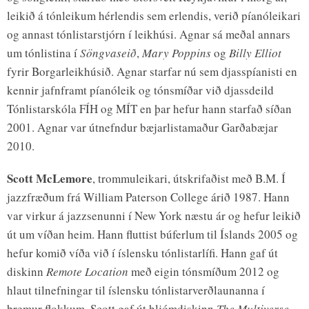
leikið á tónleikum hérlendis sem erlendis, verið píanóleikari
og annast tónlistarstjórn í leikhúsi. Agnar sá meðal annars
um tónlistina í
Söngvaseið
,
Mary Poppins
og
Billy Elliot
fyrir Borgarleikhúsið. Agnar starfar nú sem djasspíanisti en
kennir jafnframt píanóleik og tónsmíðar við djassdeild
Tónlistarskóla FÍH og MÍT en þar hefur hann starfað síðan
2001. Agnar var útnefndur bæjarlistamaður Garðabæjar
2010.
Scott McLemore
, trommuleikari, útskrifaðist með B.M. Í
jazzfræðum frá William Paterson College árið 1987. Hann
var virkur á jazzsenunni í New York næstu ár og hefur leikið
út um víðan heim. Hann fluttist búferlum til Íslands 2005 og
hefur komið víða við í íslensku tónlistarlífi. Hann gaf út
diskinn
Remote Location
með eigin tónsmíðum 2012 og
hlaut tilnefningar til íslensku tónlistarverðlaunanna í
þremur flokkum. Scott gaf út hljómdiskinn
The Multiverse