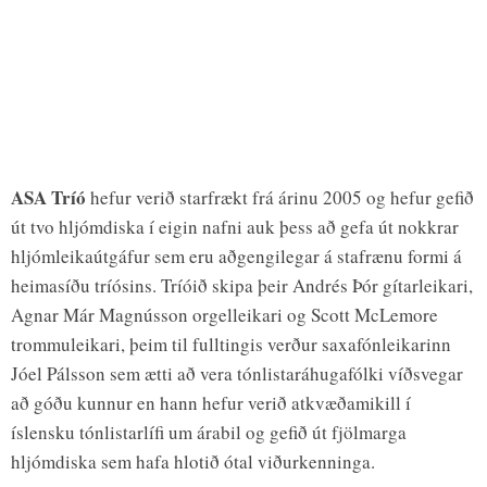
ASA Tríó
hefur verið starfrækt frá árinu 2005 og hefur gefið
út tvo hljómdiska í eigin nafni auk þess að gefa út nokkrar
hljómleikaútgáfur sem eru aðgengilegar á stafrænu formi á
heimasíðu tríósins. Tríóið skipa þeir Andrés Þór gítarleikari,
Agnar Már Magnússon orgelleikari og Scott McLemore
trommuleikari, þeim til fulltingis verður saxafónleikarinn
Jóel Pálsson sem ætti að vera tónlistaráhugafólki víðsvegar
að góðu kunnur en hann hefur verið atkvæðamikill í
íslensku tónlistarlífi um árabil og gefið út fjölmarga
hljómdiska sem hafa hlotið ótal viðurkenninga.