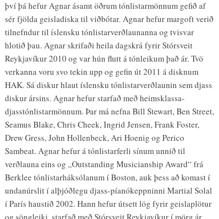
því þá hefur Agnar ásamt öðrum tónlistarmönnum gefið af
sér fjölda geisladiska til viðbótar. Agnar hefur margoft verið
tilnefndur til íslensku tónlistarverðlaunanna og tvisvar
hlotið þau. Agnar skrifaði heila dagskrá fyrir Stórsveit
Reykjavíkur 2010 og var hún flutt á tónleikum það ár. Tvö
verkanna voru svo tekin upp og gefin út 2011 á disknum
HAK. Sá diskur hlaut íslensku tónlistarverðlaunin sem djass
diskur ársins. Agnar hefur starfað með heimsklassa-
djasstónlistarmönnum. Þar má nefna Bill Stewart, Ben Street,
Seamus Blake, Chris Cheek, Ingrid Jensen, Frank Foster,
Drew Gress, John Hollenbeck, Ari Hoenig og Perico
Sambeat. Agnar hefur á tónlistarferli sínum unnið til
verðlauna eins og „Outstanding Musicianship Award“ frá
Berklee tónlistarháksólanum í Boston, auk þess að komast í
undanúrslit í alþjóðlegu djass-píanókeppninni Martial Solal
í París haustið 2002. Hann hefur útsett lög fyrir geislaplötur
og söngleiki, starfað með Stórsveit Reykjavíkur í mörg ár,