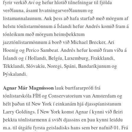
fyrir verkið
Avi
og hefur hlotið tilnefningar til fjölda
verðlauna, ásamt hvatningarverðlaunum og
listamannalaunum. Auk þess að hafa starfað með mörgum af
helstu tónlistarmönnum á Íslandi hefur Andrés komið fram á
tónleikum með mörgum heimsþekktum
jazztónlistarmönnum á borð við Michael Brecker, Ari
Hoenig og Perico Sambeat. Andrés hefur komið fram víða á
Íslandi og í Hollandi, Belgíu, Luxemburg, Frakklandi,
Tékklandi, Slóvakíu, Noregi, Spáni, Bandaríkjunum og
Þýskalandi.
Agnar Már Magnússon
lauk burtfararprófi frá
tónlistarskóla FÍH og Conservatorium van Amsterdam og
hélt þaðan til New York í einkanám hjá djasspíanistanum
Larry Goldings. Í New York komst Agnar í kynni við fleiri
þekkta tónlistarmenn á sviði djassins en þau kynni leiddu
m.a. til útgáfu fyrsta geisladisks hans sem ber nafnið 01. Frá