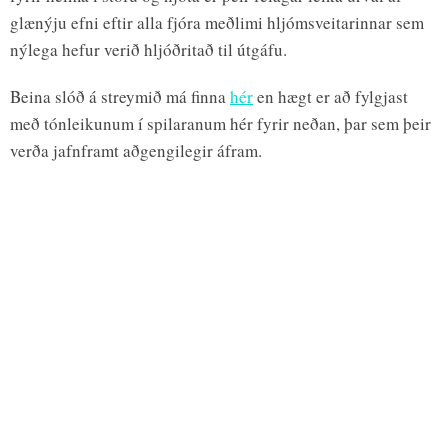
glænýju efni eftir alla fjóra meðlimi hljómsveitarinnar sem
nýlega hefur verið hljóðritað til útgáfu.
Beina slóð á streymið má finna
hér
en hægt er að fylgjast
með tónleikunum í spilaranum hér fyrir neðan, þar sem þeir
verða jafnframt aðgengilegir áfram.