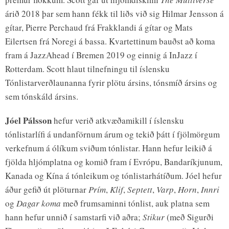
árið 2018 þar sem hann fékk til liðs við sig Hilmar Jensson á
gítar, Pierre Perchaud frá Frakklandi á gítar og Mats
Eilertsen frá Noregi á bassa. Kvartettinum bauðst að koma
fram á JazzAhead í Bremen 2019 og einnig á InJazz í
Rotterdam. Scott hlaut tilnefningu til íslensku
Tónlistarverðlaunanna fyrir plötu ársins, tónsmíð ársins og
sem tónskáld ársins.
Jóel Pálsson
hefur verið atkvæðamikill í íslensku
tónlistarlífi á undanförnum árum og tekið þátt í fjölmörgum
verkefnum á ólíkum sviðum tónlistar. Hann hefur leikið á
fjölda hljómplatna og komið fram í Evrópu, Bandaríkjunum,
Kanada og Kína á tónleikum og tónlistarhátíðum. Jóel hefur
áður gefið út plöturnar
Prím
,
Klif
,
Septett
,
Varp
,
Horn
,
Innri
og
Dagar koma
með frumsaminni tónlist, auk platna sem
hann hefur unnið í samstarfi við aðra;
Stikur
(með Sigurði