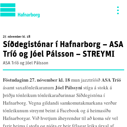
27. nóvember kl. 18
Síðdegistónar í Hafnarborg – ASA
Tríó og Jóel Pálsson – STREYMI
ASA Tríó og Jóel Pálsson
Föstudaginn 27. nóvember kl. 18
ASA Tríó
mun jazztríóið
Jóel Pálssyni
ásamt saxafónleikaranum
stíga á stokk á
þriðju tónleikum tónleikaraðarinnar Síðdegistóna í
Hafnarborg. Vegna gildandi samkomutakmarkana verður
tónleikunum streymt beint á Facebook og á heimasíðu
Hafnarborgar. Við hvetjum áheyrendur til að koma sér vel
fyrir heima í stofu og njóta er þeir félagar leika úrval af