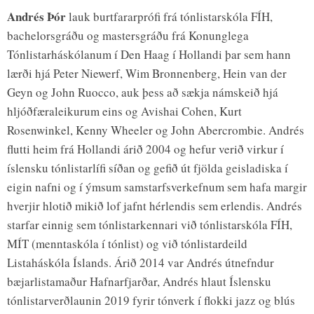
Andrés Þór
lauk burtfararprófi frá tónlistarskóla FÍH,
bachelorsgráðu og mastersgráðu frá Konunglega
Tónlistarháskólanum í Den Haag í Hollandi þar sem hann
lærði hjá Peter Niewerf, Wim Bronnenberg, Hein van der
Geyn og John Ruocco, auk þess að sækja námskeið hjá
hljóðfæraleikurum eins og Avishai Cohen, Kurt
Rosenwinkel, Kenny Wheeler og John Abercrombie. Andrés
flutti heim frá Hollandi árið 2004 og hefur verið virkur í
íslensku tónlistarlífi síðan og gefið út fjölda geisladiska í
eigin nafni og í ýmsum samstarfsverkefnum sem hafa margir
hverjir hlotið mikið lof jafnt hérlendis sem erlendis. Andrés
starfar einnig sem tónlistarkennari við tónlistarskóla FÍH,
MÍT (menntaskóla í tónlist) og við tónlistardeild
Listaháskóla Íslands. Árið 2014 var Andrés útnefndur
bæjarlistamaður Hafnarfjarðar, Andrés hlaut Íslensku
tónlistarverðlaunin 2019 fyrir tónverk í flokki jazz og blús