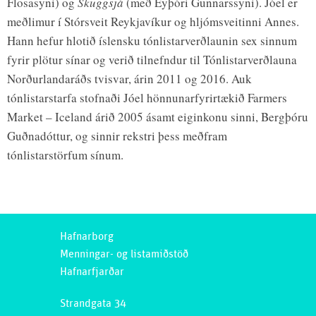
Flosasyni) og
Skuggsjá
(með Eyþóri Gunnarssyni). Jóel er
meðlimur í Stórsveit Reykjavíkur og hljómsveitinni Annes.
Hann hefur hlotið íslensku tónlistarverðlaunin sex sinnum
fyrir plötur sínar og verið tilnefndur til Tónlistarverðlauna
Norðurlandaráðs tvisvar, árin 2011 og 2016. Auk
tónlistarstarfa stofnaði Jóel hönnunarfyrirtækið Farmers
Market – Iceland árið 2005 ásamt eiginkonu sinni, Bergþóru
Guðnadóttur, og sinnir rekstri þess meðfram
tónlistarstörfum sínum.
Hafnarborg
Menningar- og listamiðstöð
Hafnarfjarðar
Strandgata 34