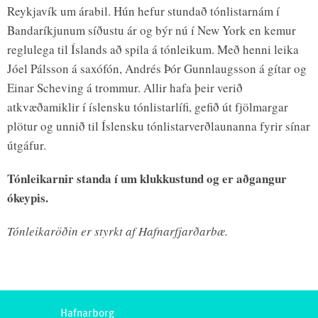
Reykjavík um árabil. Hún hefur stundað tónlistarnám í
Bandaríkjunum síðustu ár og býr nú í New York en kemur
reglulega til Íslands að spila á tónleikum. Með henni leika
Jóel Pálsson á saxófón, Andrés Þór Gunnlaugsson á gítar og
Einar Scheving á trommur. Allir hafa þeir verið
atkvæðamiklir í íslensku tónlistarlífi, gefið út fjölmargar
plötur og unnið til Íslensku tónlistarverðlaunanna fyrir sínar
útgáfur.
Tónleikarnir standa í um klukkustund og er aðgangur
ókeypis.
Tónleikaröðin er styrkt af Hafnarfjarðarbæ.
Hafnarborg