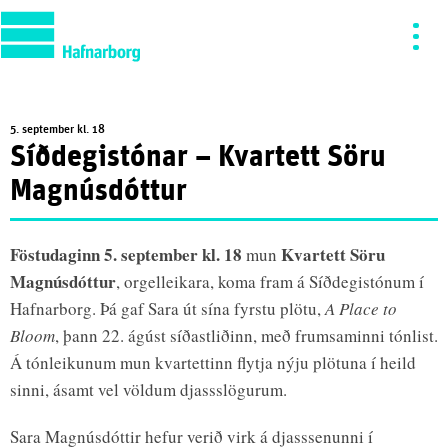
5. september kl. 18
Síðdegistónar – Kvartett Söru
Magnúsdóttur
Föstudaginn 5. september kl. 18
Kvartett Söru
mun
Magnúsdóttur
, orgelleikara, koma fram á Síðdegistónum í
Hafnarborg. Þá gaf Sara út sína fyrstu plötu,
A Place to
Bloom
, þann 22. ágúst síðastliðinn, með frumsaminni tónlist.
Á tónleikunum mun kvartettinn flytja nýju plötuna í heild
sinni, ásamt vel völdum djassslögurum.
Sara Magnúsdóttir hefur verið virk á djasssenunni í