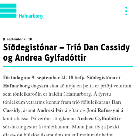
9. september kl. 18
Síðdegistónar – Tríó Dan Cassidy
og Andrea Gylfadóttir
Föstudaginn 9. september kl. 18
Síðdegistónar í
hefja
Hafnarborg
dagskrá sína að nýju en þetta er þriðji veturinn
sem tónleikaröðin er haldin í Hafnarborg. Á fyrstu
Dan
tónleikum vetrarins kemur fram tríó fiðluleikarans
Cassidy
Andrési Þór
Jóni Rafnssyni
, ásamt
á gítar og
á
Andrea Gylfadóttir
kontrabassa. Þá verður söngkonan
sérstakur gestur á tónleikunum. Munu þau flytja þekkt
djass- og blúslög ásamt ýmsum gullmolum úr heimi