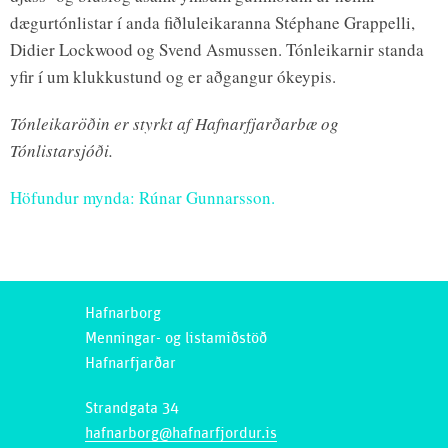
dægurtónlistar í anda fiðluleikaranna Stéphane Grappelli,
Didier Lockwood og Svend Asmussen. Tónleikarnir standa
yfir í um klukkustund og er aðgangur ókeypis.
Tónleikaröðin er styrkt af Hafnarfjarðarbæ og
Tónlistarsjóði.
Höfundur mynda: Rúnar Gunnarsson.
Hafnarborg
Menningar- og listamiðstöð
Hafnarfjarðar
Strandgata 34
hafnarborg@hafnarfjordur.is