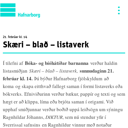
21. febrúar kl. 14
Skæri – blað – listaverk
Bóka- og bíóhátíðar barnanna
Í tilefni af
verður haldin
sunnudaginn 21.
listasmiðjan
Skæri – blað – listaverk,
febrúar kl. 14.
Þá býður Hafnarborg fjölskyldum að
koma og skapa eitthvað fallegt saman í formi listaverks eða
bókverks. Efniviðurinn verður bækur, pappír og texti og sem
hægt er að klippa, líma eða brjóta saman í origami. Við
upphaf smiðjunnar verður boðið uppá leiðsögn um sýningu
Ragnhildar Jóhanns,
DIKTUR
, sem nú stendur yfir í
Sverrissal safnsins en Ragnhildur vinnur með notaðar