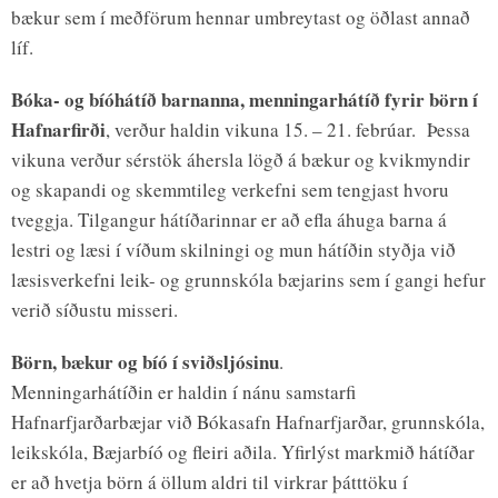
bækur sem í meðförum hennar umbreytast og öðlast annað
líf.
Bóka- og bíóhátíð barnanna, menningarhátíð fyrir börn í
Hafnarfirði
, verður haldin vikuna 15. – 21. febrúar. Þessa
vikuna verður sérstök áhersla lögð á bækur og kvikmyndir
og skapandi og skemmtileg verkefni sem tengjast hvoru
tveggja. Tilgangur hátíðarinnar er að efla áhuga barna á
lestri og læsi í víðum skilningi og mun hátíðin styðja við
læsisverkefni leik- og grunnskóla bæjarins sem í gangi hefur
verið síðustu misseri.
Börn, bækur og bíó í sviðsljósinu
.
Menningarhátíðin er haldin í nánu samstarfi
Hafnarfjarðarbæjar við Bókasafn Hafnarfjarðar, grunnskóla,
leikskóla, Bæjarbíó og fleiri aðila. Yfirlýst markmið hátíðar
er að hvetja börn á öllum aldri til virkrar þátttöku í