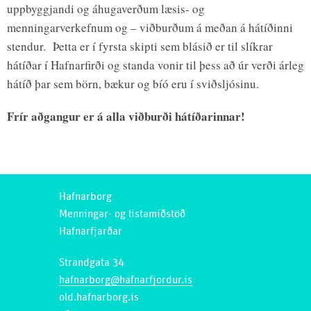
uppbyggjandi og áhugaverðum læsis- og
menningarverkefnum og – viðburðum á meðan á hátíðinni
stendur. Þetta er í fyrsta skipti sem blásið er til slíkrar
hátíðar í Hafnarfirði og standa vonir til þess að úr verði árleg
hátíð þar sem börn, bækur og bíó eru í sviðsljósinu.
Frír aðgangur er á alla viðburði hátíðarinnar!
Hafnarborg
Menningar- og listamiðstöð
Hafnarfjarðar
Strandgata 34
hafnarborg@hafnarfjordur.is
old.hafnarborg.is