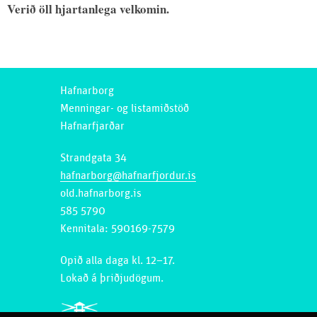
Verið öll hjartanlega velkomin.
Hafnarborg
Menningar- og listamiðstöð
Hafnarfjarðar
Strandgata 34
hafnarborg@hafnarfjordur.is
old.hafnarborg.is
585 5790
Kennitala: 590169-7579
Opið alla daga kl. 12–17.
Lokað á þriðjudögum.