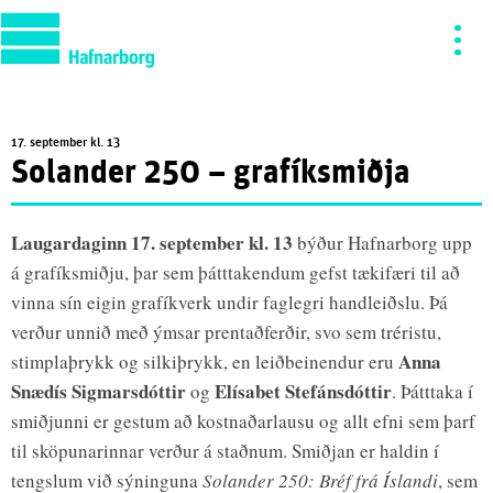
17. september kl. 13
Solander 250 – grafíksmiðja
Laugardaginn 17. september kl. 13
býður Hafnarborg upp
á grafíksmiðju, þar sem þátttakendum gefst tækifæri til að
vinna sín eigin grafíkverk undir faglegri handleiðslu. Þá
verður unnið með ýmsar prentaðferðir, svo sem tréristu,
Anna
stimplaþrykk og silkiþrykk, en leiðbeinendur eru
Snædís Sigmarsdóttir
Elísabet Stefánsdóttir
og
. Þátttaka í
smiðjunni er gestum að kostnaðarlausu og allt efni sem þarf
til sköpunarinnar verður á staðnum. Smiðjan er haldin í
tengslum við sýninguna
Solander 250: Bréf frá Íslandi
, sem