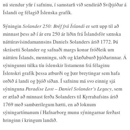
nú stendur yfir í safninu, í samstarfi við sendiráð Svíþjóðar á
Íslandi og félagið Íslenska grafík.
Sýningin
Solander 250: Bréf frá Íslandi
er sett upp til að
minnast þess að í ár eru 250 ár liðin frá Íslandsför sænska
náttúravísindamannsins Daniels Solanders árið 1772. Þá
skrásetti Solander og safnaði margs konar fróðleik um
náttúru Íslands, menningu, siði og klæðaburð þjóðarinnar. Á
sýningunni túlka tíu íslenskir listamenn frá félaginu
Íslenskri grafík þessa atburði og þær breytingar sem hafa
orðið á landi og þjóð síðan. Í safninu má svo einnig sjá
sýninguna
Paradise Lost – Daniel Solander’s Legacy
, sem
er ætlað að minnast ferða Solanders til Kyrrahafsins árið
1769 með sambærilegum hætti, en að loknum
sýningartímanum í Hafnarborg munu sýningarnar ferðast
hringinn í kringum landið.