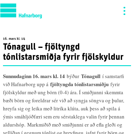
16. mars kl. 14
Tónagull – fjöltyngd
tónlistarsmiðja fyrir fjölskyldur
Sunnudaginn 16. mars kl. 14
Tónagull
býður
í samstarfi
fjöltyngda tónlistarsmiðju
við Hafnarborg upp á
fyrir
fjölskyldur með ung börn (0-4) ára. Í smiðjunni skemmta
bæði börn og foreldrar sér við að syngja söngva og þulur,
hreyfa sig og leika með litríka klúta, auk þess að spila á
ýmis smáhljóðfæri sem eru sérstaklega valin fyrir þennan
aldurshóp. Markmiðið með smiðjunni er að efla gleði og
vellíðan í gegnum tónlist og hreyfingu, jafnt fyrir börn og