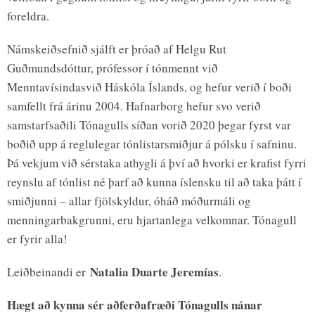
foreldra.
Námskeiðsefnið sjálft er þróað af Helgu Rut
Guðmundsdóttur, prófessor í tónmennt við
Menntavísindasvið Háskóla Íslands, og hefur verið í boði
samfellt frá árinu 2004. Hafnarborg hefur svo verið
samstarfsaðili Tónagulls síðan vorið 2020 þegar fyrst var
boðið upp á reglulegar tónlistarsmiðjur á pólsku í safninu.
Þá vekjum við sérstaka athygli á því að hvorki er krafist fyrri
reynslu af tónlist né þarf að kunna íslensku til að taka þátt í
smiðjunni – allar fjölskyldur, óháð móðurmáli og
menningarbakgrunni, eru hjartanlega velkomnar. Tónagull
er fyrir alla!
Natalia Duarte Jeremías
Leiðbeinandi er
.
Hægt að kynna sér aðferðafræði Tónagulls nánar