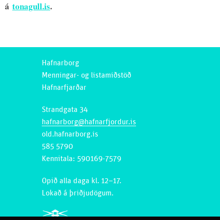
á
tonagull.is
.
Hafnarborg
Menningar- og listamiðstöð
Hafnarfjarðar
Strandgata 34
hafnarborg@hafnarfjordur.is
old.hafnarborg.is
585 5790
Kennitala: 590169-7579
Opið alla daga kl. 12–17.
Lokað á þriðjudögum.