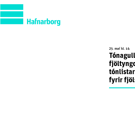
25. maí kl. 14
Tónagull
fjöltyng
tónlista
fyrir fjö