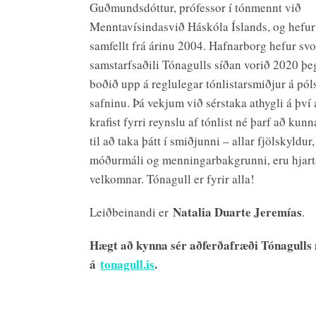
Guðmundsdóttur, prófessor í tónmennt við
Menntavísindasvið Háskóla Íslands, og hefur 
samfellt frá árinu 2004. Hafnarborg hefur svo
samstarfsaðili Tónagulls síðan vorið 2020 þeg
boðið upp á reglulegar tónlistarsmiðjur á pól
safninu. Þá vekjum við sérstaka athygli á því 
krafist fyrri reynslu af tónlist né þarf að kun
til að taka þátt í smiðjunni – allar fjölskyldur
móðurmáli og menningarbakgrunni, eru hjar
velkomnar. Tónagull er fyrir alla!
Natalia Duarte Jeremías
Leiðbeinandi er
.
Hægt að kynna sér aðferðafræði Tónagulls
á
tonagull.is
.