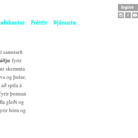
English
afnkostur
Fréttir
Þjónusta
istaverkaeign
Opnunartímar
tofngjöf
Aðgengi
í samstarfi
ý aðföng
Skólaheimsókn
miðju
fyrir
tilistaverk
Leiðsögn
unni skemmta
arpur
Safnbúð
va og þulur,
Salarleiga
 að spila á
Veitingahús
fyrir þennan
la gleði og
fyrir börn og