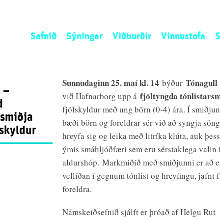
Safnið
Sýningar
Viðburðir
Vinnustofa
S
Sagan
Núna
Listamannaíbúð
L
Stefnan
Næst
Umsókn
S
Sunnudaginn 25. maí kl. 14
Tónagull
býður
 –
Starfsemin
Áður
Opið kall
N
fjöltyngda tónlistars
við Hafnarborg upp á
d
Starfsfólk
Ú
fjölskyldur með ung börn (0-4) ára. Í smiðj
rsmiðja
S
bæði börn og foreldrar sér við að syngja söng
lskyldur
hreyfa sig og leika með litríka klúta, auk þess
ýmis smáhljóðfæri sem eru sérstaklega valin 
aldurshóp. Markmiðið með smiðjunni er að ef
vellíðan í gegnum tónlist og hreyfingu, jafnt 
foreldra.
Námskeiðsefnið sjálft er þróað af Helgu Rut