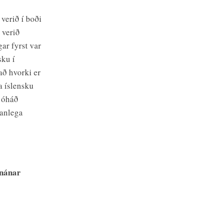
verið í boði
 verið
ar fyrst var
sku í
að hvorki er
na íslensku
, óháð
tanlega
 nánar