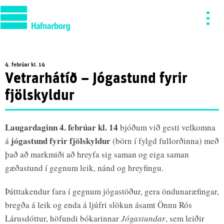
4. febrúar kl. 14
Vetrarhátíð – Jógastund fyrir
fjölskyldur
Laugardaginn 4. febrúar kl. 14
bjóðum við gesti velkomna
jógastund
fyrir fjölskyldur
á
(börn í fylgd fullorðinna) með
það að markmiði að hreyfa sig saman og eiga saman
gæðastund í gegnum leik, nánd og hreyfingu.
Þátttakendur fara í gegnum jógastöður, gera öndunaræfingar,
bregða á leik og enda á ljúfri slökun ásamt Önnu Rós
Lárusdóttur, höfundi bókarinnar
Jógastundar
, sem leiðir