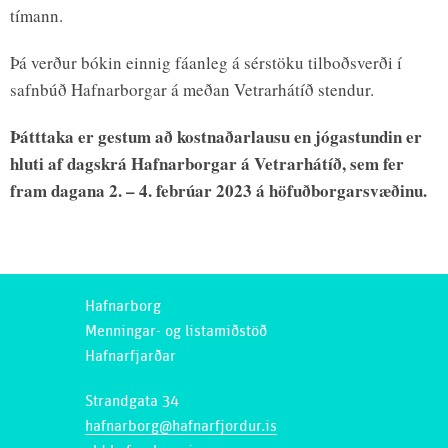
tímann.
Þá verður bókin einnig fáanleg á sérstöku tilboðsverði í
safnbúð Hafnarborgar á meðan Vetrarhátíð stendur.
Þátttaka er gestum að kostnaðarlausu en jógastundin er
hluti af dagskrá Hafnarborgar á Vetrarhátíð, sem fer
fram dagana 2. – 4. febrúar 2023 á höfuðborgarsvæðinu.
Hafnarborg
Menningar- og listamiðstöð
Hafnarfjarðar
Strandgata 34
hafnarborg@hafnarfjordur.is