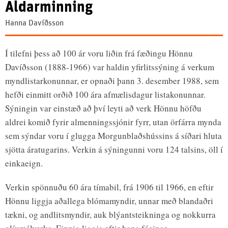
Aldarminning
Hanna Davíðsson
Í tilefni þess að 100 ár voru liðin frá fæðingu Hönnu
Davíðsson (1888-1966) var haldin yfirlitssýning á verkum
myndlistarkonunnar, er opnaði þann 3. desember 1988, sem
hefði einmitt orðið 100 ára afmælisdagur listakonunnar.
Sýningin var einstæð að því leyti að verk Hönnu höfðu
aldrei komið fyrir almenningssjónir fyrr, utan örfárra mynda
sem sýndar voru í glugga Morgunblaðshússins á síðari hluta
sjötta áratugarins. Verkin á sýningunni voru 124 talsins, öll í
einkaeign.
Verkin spönnuðu 60 ára tímabil, frá 1906 til 1966, en eftir
Hönnu liggja aðallega blómamyndir, unnar með blandaðri
tækni, og andlitsmyndir, auk blýantsteikninga og nokkurra