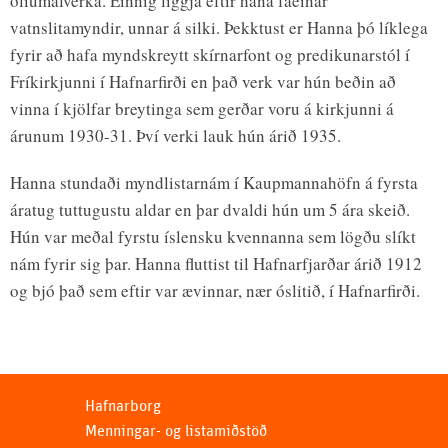
olíumálverka. Einnig liggja eftir hana fáeinar
vatnslitamyndir, unnar á silki. Þekktust er Hanna þó líklega
fyrir að hafa myndskreytt skírnarfont og predikunarstól í
Fríkirkjunni í Hafnarfirði en það verk var hún beðin að
vinna í kjölfar breytinga sem gerðar voru á kirkjunni á
árunum 1930-31. Því verki lauk hún árið 1935.
Hanna stundaði myndlistarnám í Kaupmannahöfn á fyrsta
áratug tuttugustu aldar en þar dvaldi hún um 5 ára skeið.
Hún var meðal fyrstu íslensku kvennanna sem lögðu slíkt
nám fyrir sig þar. Hanna fluttist til Hafnarfjarðar árið 1912
og bjó það sem eftir var ævinnar, nær óslitið, í Hafnarfirði.
Hafnarborg
Menningar- og listamiðstöð