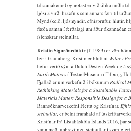
tilraunakennd og notast er við ólíka miðla til
ljósi á virði hráefnis sem annars færi til urðun
Myndskeið, ljósmyndir, efnisprufur, hlutir, hl
flæða saman í ferðalagi um áður ókannaðan e
íslenskrar steinullar.
Kristín Sigurðardóttir
(f. 1989) er vöruhön
býr í Gautaborg. Kristín er hluti af
Willow Pr
hefur verið sýnt á Dutch Design Week og á s
Earth Matters
í TextielMuseum í Tilburg, Hol
Fjallað er um verkefnið í bókunum
Radical M
Rethinking Materials for a Sustainable Futur
Materials Matter: Responsible Design for a 
Rannsóknarverkefni Fléttu og Kristínar,
Efni
steinullar,
er beint framhald af útskriftarverk
Kristínar frá Listaháskóla Íslands 2016, þar 
vann með umbreytingu steinullar í svart glerj