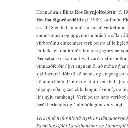
Birta Rós Brynjólfsdóttir
Hönnuðirnir
(f. 1
Hrefna Sigurðardóttir
Fl
(f. 1989) stofnuðu
árs 2018 en hafa unnið saman að verkefnum
endurvinnslu og uppvinnslu hráefna síðan 2
yfirborðinu einkennast verk þeirra af leikgle
léttleika en undir niðri krauma gagnrýnar spu
Þær setja sér skorður hvað varðar efnisnotku
vinnuaðferðir í því augnamiði að móta nýjar 
sjálfbærari leiðir til að hanna og umgangast hl
höndum Fléttu fá efni og hlutir sem hafa þjó
tilgangi eða nýtast ekki lengur í sínu fyrra hl
líf í nýju samhengi. Verk þeirra hafa verið sý
bæði hérlendis og á alþjóðlegum vettvangi.
Verkefnið hefur hlotið styrk úr Hönnunarsjóð
Samfélagssjóði Landsbankans og Launasjóð