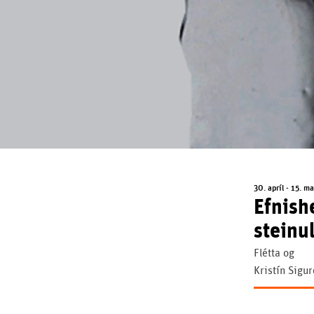
30. apríl - 15. m
Efnish
steinu
Flétta og
Kristín Sigur