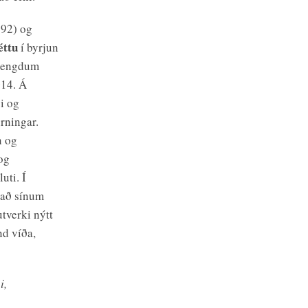
992) og
éttu
í byrjun
 tengdum
014. Á
ði og
rningar.
n og
og
uti. Í
nað sínum
utverki nýtt
nd víða,
i,
i