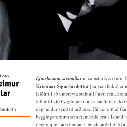
aí 2022
Efnisheimur steinullar
er samstarfsverkefni
eimur
Kristínar Sigurðardóttur
þar sem leikið er 
llar
leiðir til að umbreyta steinull í nýtt efni. Stei
fellur til við byggingarframkvæmdir er ekki e
dag heldur send til urðunar. Hún er eitt af fá
ðardóttir
byggingarefnum sem framleidd eru á Íslandi 
meginuppistaða hennar íslensk jarðefni. Sýni