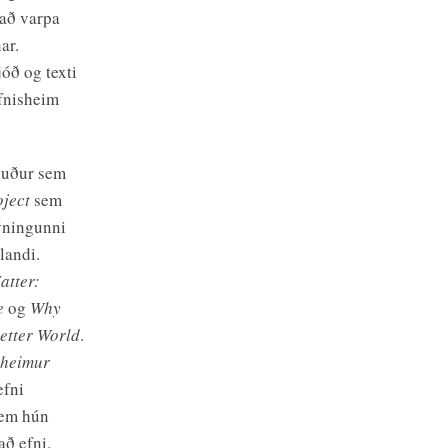
 að varpa
ar.
jóð og texti
fnisheim
nuður sem
oject
sem
ýningunni
landi.
atter:
e
og
Why
Better World
.
sheimur
efni
sem hún
að efni.