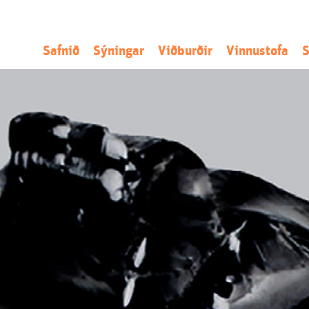
Safnið
Sýningar
Viðburðir
Vinnustofa
S
Sagan
Núna
Listamannaíbúð
L
Stefnan
Næst
Umsókn
S
Starfsemin
Áður
Opið kall
N
Starfsfólk
Ú
S