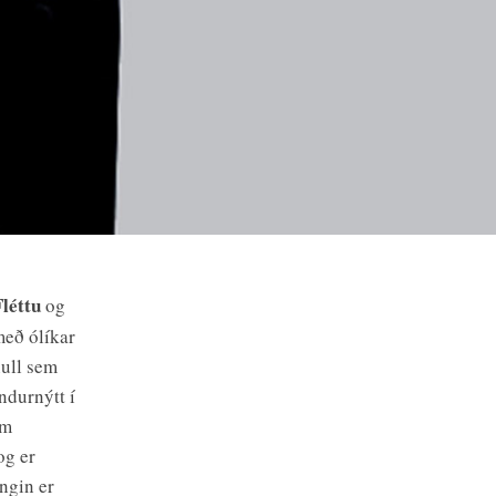
Fléttu
og
með ólíkar
null sem
ndurnýtt í
um
og er
ngin er