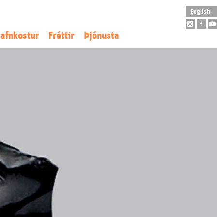
English
afnkostur
Fréttir
Þjónusta
istaverkaeign
Opnunartímar
tofngjöf
Aðgengi
ý aðföng
Skólaheimsókn
tilistaverk
Leiðsögn
arpur
Safnbúð
Salarleiga
Veitingahús