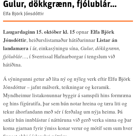
Gulur, dökkgrænn, fjólublár…
Elfa Björk Jónsdóttir
Laugardaginn 15. október kl. 15
Elfa Björk
opnar
Jónsdóttir
Listar án
, heiðurslistamaður hátíðarinnar
landamæra
í ár, einkasýningu sína,
Gulur, dökkgrænn,
fjólublár…
, í Sverrissal Hafnarborgar í tengslum við
hátíðina.
Á sýningunni getur að líta ný og nýleg verk eftir Elfu Björk
Jónsdóttur – jafnt málverk, teikningar og keramik.
Myndheimur listakonunnar byggir á samspili hins formræna
og hins fígúratífa, þar sem hún notar hreina og tæra liti og
tekur áhorfandann með sér í ferðalag um nýja heima. Þá
sækir hún innblástur í náttúruna við gerð verka sinna og þar
koma gjarnan fyrir ýmiss konar verur og mótíf sem sum hver