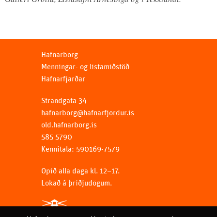
Hafnarborg
Menningar- og listamiðstöð
Hafnarfjarðar
Strandgata 34
hafnarborg@hafnarfjordur.is
old.hafnarborg.is
585 5790
Kennitala: 590169-7579
Opið alla daga kl. 12–17.
Lokað á þriðjudögum.