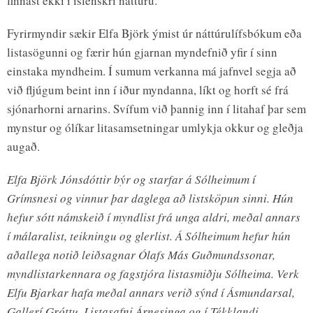
finnast ekki í íslenskri náttúru.
Fyrirmyndir sækir Elfa Björk ýmist úr náttúrulífsbókum eða
listasögunni og færir hún gjarnan myndefnið yfir í sinn
einstaka myndheim. Í sumum verkanna má jafnvel segja að
við fljúgum beint inn í iður myndanna, líkt og horft sé frá
sjónarhorni arnarins. Svífum við þannig inn í litahaf þar sem
mynstur og ólíkar litasamsetningar umlykja okkur og gleðja
augað.
Elfa Björk Jónsdóttir býr og starfar á Sólheimum í
Grímsnesi og vinnur þar daglega að listsköpun sinni. Hún
hefur sótt námskeið í myndlist frá unga aldri, meðal annars
í málaralist, teikningu og glerlist. Á Sólheimum hefur hún
aðallega notið leiðsagnar Ólafs Más Guðmundssonar,
myndlistarkennara og fagstjóra listasmiðju Sólheima. Verk
Elfu Bjarkar hafa meðal annars verið sýnd í Ásmundarsal,
Gallerí Gróttu, Listasafni Árnesinga og í Tékklandi.