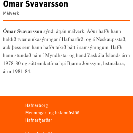
Ómar Svavarsson
Málverk
Ómar Svavarsson
sýndi átján málverk. Áður hafði hann
haldið tvær einkasýningar í Hafnarfirði og á Neskaupsstað,
auk þess sem hann hafði tekið þátt í samsýningum. Hafði
hann stundað nám í Myndlista- og handíðaskóla Íslands árin
1978-80 og sótt einkatíma hjá Bjarna Jónssyni, listmálara,
árin 1981-84.
Hafnarborg
Menningar- og listamiðstöð
Hafnarfjarðar