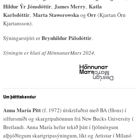
Hildur Ýr Jónsdóttir
James Merry
Katla
,
,
Karlsdóttir
Marta Staworowska
Orr
,
og
(Kjartan Örn
Kjartansson).
Brynhildur Pálsdóttir
Sýningarstjóri er
.
Sýningin er hluti af HönnunarMars 2024.
Um þátttakendur
Anna María Pitt
(f. 1972) útskrifaðist með BA (Hons) í
silfursmíði og skargripahönnun frá New Bucks University í
Bretlandi. Anna María hefur tekið þátt í fjölmörgum
alþjóðlegum skartgripasýningum, líkt og Artistar í Mílanó