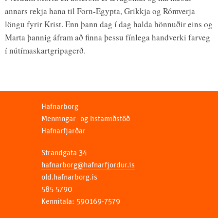
annars rekja hana til Forn-Egypta, Grikkja og Rómverja
löngu fyrir Krist. Enn þann dag í dag halda hönnuðir eins og
Marta þannig áfram að finna þessu fínlega handverki farveg
í nútímaskartgripagerð.
Hafnarborg
Menningar- og listamiðstöð
Hafnarfjarðar
Strandgata 34
hafnarborg@hafnarfjordur.is
old.hafnarborg.is
585 5790
Kennitala: 590169-7579