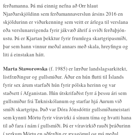
ferðamanna. Þá má einnig nefna að Orr hlaut
Njarðarskjöldinn sem ferðamannaverslun ársins 2016 en
skjöld­ur­inn er viður­kenn­ing sem veitt er ár­lega til versl­ana
eða versl­un­ar­eig­enda fyr­ir jákvæð áhrif á sviði ferðaþjón­
ustu. Þá er Kjartan þekktur fyrir frumlega skartgripasmíði,
þar sem hann vinnur meðal annars með skala, hreyfingu og
liti á einstakan hátt.
Marta Staworowska
(f. 1985) er lærður landslagsarkitekt,
listfræðingur og gullsmiður. Áður en hún flutti til Íslands
fyrir sex árum starfaði hún fyrir pólska herinn og var
staðsett í Afganistan. Hún útskrifaðist fyrr á þessu ári sem
gullsmiður frá Tækniskólanum og starfar hjá Aurum við
smíði skartgripa. Það var Dóra Jónsdóttir gullsmíðameistari
sem kynnti Mörtu fyrir víravirki á sínum tíma og hvatti hana
til að fara í nám í gullsmíði. Þá er víravirkið rauði þráðurinn
í verkum Mörtu en aðferðin er ævagömul og má meðal