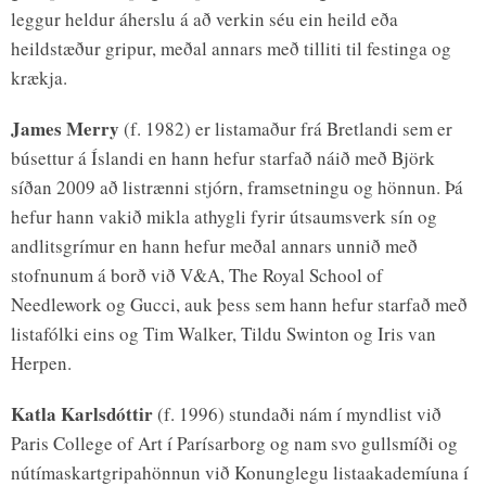
leggur heldur áherslu á að verkin séu ein heild eða
heildstæður gripur, meðal annars með tilliti til festinga og
krækja.
James Merry
(f. 1982) er listamaður frá Bretlandi sem er
búsettur á Íslandi en hann hefur starfað náið með Björk
síðan 2009 að listrænni stjórn, framsetningu og hönnun. Þá
hefur hann vakið mikla athygli fyrir útsaumsverk sín og
andlitsgrímur en hann hefur meðal annars unnið með
stofnunum á borð við V&A, The Royal School of
Needlework og Gucci, auk þess sem hann hefur starfað með
listafólki eins og Tim Walker, Tildu Swinton og Iris van
Herpen.
Katla Karlsdóttir
(f. 1996) stundaði nám í myndlist við
Paris College of Art í Parísarborg og nam svo gullsmíði og
nútímaskartgripahönnun við Konunglegu listaakademíuna í