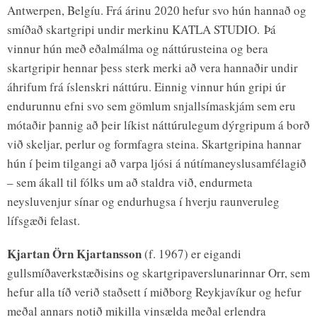
Antwerpen, Belgíu. Frá árinu 2020 hefur svo hún hannað og
smíðað skartgripi undir merkinu KATLA STUDIO. Þá
vinnur hún með eðalmálma og náttúrusteina og bera
skartgripir hennar þess sterk merki að vera hannaðir undir
áhrifum frá íslenskri náttúru. Einnig vinnur hún gripi úr
endurunnu efni svo sem gömlum snjallsímaskjám sem eru
mótaðir þannig að þeir líkist náttúrulegum dýrgripum á borð
við skeljar, perlur og formfagra steina. Skartgripina hannar
hún í þeim tilgangi að varpa ljósi á nútímaneyslusamfélagið
– sem ákall til fólks um að staldra við, endurmeta
neysluvenjur sínar og endurhugsa í hverju raunveruleg
lífsgæði felast.
Kjartan Örn Kjartansson
(f. 1967) er eigandi
gullsmíðaverkstæðisins og skartgripaverslunarinnar Orr, sem
hefur alla tíð verið staðsett í miðborg Reykjavíkur og hefur
meðal annars notið mikilla vinsælda meðal erlendra