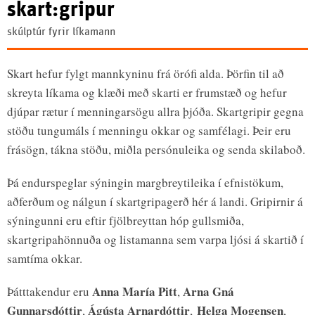
skart:gripur
skúlptúr fyrir líkamann
Skart hefur fylgt mannkyninu frá örófi alda. Þörfin til að
skreyta líkama og klæði með skarti er frumstæð og hefur
djúpar rætur í menningarsögu allra þjóða. Skartgripir gegna
stöðu tungumáls í menningu okkar og samfélagi. Þeir eru
frásögn, tákna stöðu, miðla persónuleika og senda skilaboð.
Þá endurspeglar sýningin margbreytileika í efnistökum,
aðferðum og nálgun í skartgripagerð hér á landi. Gripirnir á
sýningunni eru eftir fjölbreyttan hóp gullsmiða,
skartgripahönnuða og listamanna sem varpa ljósi á skartið í
samtíma okkar.
Anna María Pitt
Arna Gná
Þátttakendur eru
,
Gunnarsdóttir
Ágústa Arnardóttir
Helga Mogensen
,
,
,