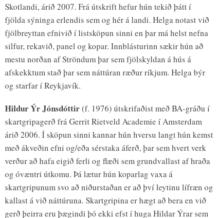
Skotlandi, árið 2007. Frá útskrift hefur hún tekið þátt í
fjölda sýninga erlendis sem og hér á landi. Helga notast við
fjölbreyttan efnivið í listsköpun sinni en þar má helst nefna
silfur, rekavið, panel og kopar. Innblásturinn sækir hún að
mestu norðan af Ströndum þar sem fjölskyldan á hús á
afskekktum stað þar sem náttúran ræður ríkjum. Helga býr
og starfar í Reykjavík.
Hildur Ýr Jónsdóttir
(f. 1976) útskrifaðist með BA-gráðu í
skartgripagerð frá Gerrit Rietveld Academie í Amsterdam
árið 2006. Í sköpun sinni kannar hún hversu langt hún kemst
með ákveðin efni og/eða sérstaka áferð, þar sem hvert verk
verður að hafa eigið ferli og flæði sem grundvallast af hraða
og óvæntri útkomu. Þá lætur hún koparlag vaxa á
skartgripunum svo að niðurstaðan er að því leytinu lífræn og
kallast á við náttúruna. Skartgripina er hægt að bera en við
gerð þeirra eru þægindi þó ekki efst í huga Hildar Ýrar sem