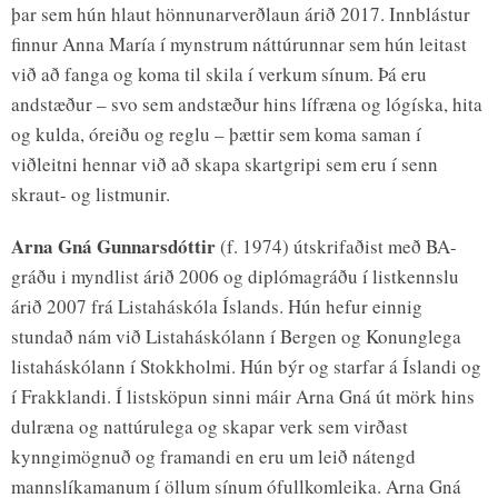
þar sem hún hlaut hönnunarverðlaun árið 2017. Innblástur
finnur Anna María í mynstrum náttúrunnar sem hún leitast
við að fanga og koma til skila í verkum sínum. Þá eru
andstæður – svo sem andstæður hins lífræna og lógíska, hita
og kulda, óreiðu og reglu – þættir sem koma saman í
viðleitni hennar við að skapa skartgripi sem eru í senn
skraut- og listmunir.
Arna Gná Gunnarsdóttir
(f. 1974) útskrifaðist með BA-
gráðu i myndlist árið 2006 og diplómagráðu í listkennslu
árið 2007 frá Listaháskóla Íslands. Hún hefur einnig
stundað nám við Listaháskólann í Bergen og Konunglega
listaháskólann í Stokkholmi. Hún býr og starfar á Íslandi og
í Frakklandi. Í listsköpun sinni máir Arna Gná út mörk hins
dulræna og nattúrulega og skapar verk sem virðast
kynngimögnuð og framandi en eru um leið nátengd
mannslíkamanum í öllum sínum ófullkomleika. Arna Gná