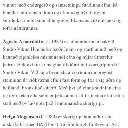
vinnur með endurgerð og samsetningu fundinna efna. Þá
blandar hún saman litum og efnum og býr til nýjan
veruleika, innblásinn af tengingu líkamans við dulspeki og
töfra náttúrunnar.
Ágústa Arnardóttir
(f. 1987) er hönnuðurinn á bakvið
Studio Vikur. Hún hefur bæði í námi og starfi unnið með og
kannað eiginleika mismunandi efna og nýjar útfærslur
þeirra. Hekluvikur er meginefniviðurinn í skartgripum frá
Studio Vikur. Við lága brennslu á vikrinum umbreytist
steinninn úr viðkvæmu efni í fast form og fær á sig aðra og
heillandi bronslitaða áferð. Með því að vinna steininn eins
og dýrmætan eðalstein er þetta annars lítils metna efni sett á
stall með því að nota það í mínimalíska skartgripi.
Helga Mogensen
(f. 1980) er skartgripahönnuður sem
útskrifaðist með BA (Hons) frá Edinburgh College of Art,