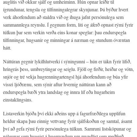
auglitis við okkur sjálf og umheiminn. Hún opnar leiðir til
ígrundunar, tengsla og tilfinningalegrar skynjunar. Þá býður hvert
verk áhorfendum að staldra við og íhuga jafnt persónulega sem
sammannlega reynslu. Í gegnum form, liti og áferð opnast rými fyrir
túlkun þar sem verkin verða eins konar speglar: þau endurspegla
tilfinningar, hugsanir og minningar á næman og stundum óvæntan
hátt.
Náttúran gegnir lykilhlutverki í sýningunni – hún er tákn fyrir lífið,
hringrás þess, umbreytingar og seiglu. Fjöll og firðir, heiðar og vötn,
snjór og tré vekja hugrenningartengsl hjá áhorfendum og búa yfir
vissri ljóðrænu, sem sýnir aftur hvernig náttúran kann að
endurspegla bæði ytra landslag og innra líf eða hugarheim
einstaklingsins.
Listaverkin bjóða því ekki aðeins upp á fagurfræðilega upplifun
heldur skapa þau einnig vettvang fyrir sjálfskoðun og samtal, ásamt
því að gefa rými fyrir persónulega túlkun. Samruni listsköpunar og
nálgunar sem byggist á hugmyndum um myndlist sem meðferð