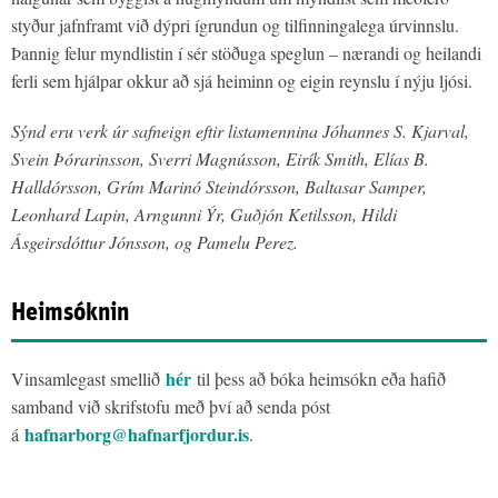
styður jafnframt við dýpri ígrundun og tilfinningalega úrvinnslu.
Þannig felur myndlistin í sér stöðuga speglun – nærandi og heilandi
ferli sem hjálpar okkur að sjá heiminn og eigin reynslu í nýju ljósi.
Sýnd eru verk úr safneign eftir listamennina Jóhannes S. Kjarval,
Svein Þórarinsson, Sverri Magnússon, Eirík Smith, Elías B.
Halldórsson, Grím Marinó Steindórsson, Baltasar Samper,
Leonhard Lapin, Arngunni Ýr, Guðjón Ketilsson, Hildi
Ásgeirsdóttur Jónsson, og Pamelu Perez.
Heimsóknin
hér
Vinsamlegast smellið
til þess að bóka heimsókn eða hafið
samband við skrifstofu með því að senda póst
hafnarborg@hafnarfjordur.is
á
.