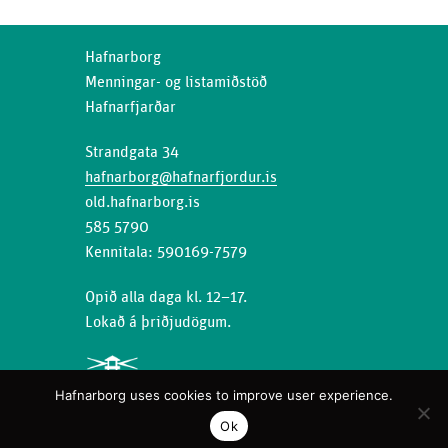
Hafnarborg
Menningar- og listamiðstöð
Hafnarfjarðar
Strandgata 34
hafnarborg@hafnarfjordur.is
old.hafnarborg.is
585 5790
Kennitala: 590169-7579
Opið alla daga kl. 12–17.
Lokað á þriðjudögum.
Hafnarborg uses cookies to improve user experience.
Ok